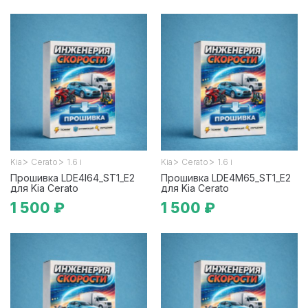
>
>
>
>
Kia
Cerato
1.6 i
Kia
Cerato
1.6 i
Прошивка LDE4I64_ST1_E2
Прошивка LDE4M65_ST1_E2
для Kia Cerato
для Kia Cerato
1 500 ₽
1 500 ₽