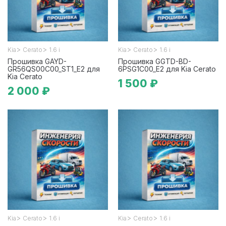
>
>
>
>
Kia
Cerato
1.6 i
Kia
Cerato
1.6 i
Прошивка GAYD-
Прошивка GGTD-BD-
GR56QS00C00_ST1_E2 для
6PSG1C00_E2 для Kia Cerato
Kia Cerato
1 500 ₽
2 000 ₽
>
>
>
>
Kia
Cerato
1.6 i
Kia
Cerato
1.6 i