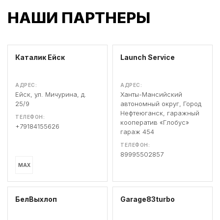
НАШИ ПАРТНЕРЫ
Каталик Ейск
Launch Service
АДРЕС:
АДРЕС:
Ейск, ул. Мичурина, д.
Ханты-Мансийский
25/9
автономный округ, Город
Нефтеюганск, гаражный
ТЕЛЕФОН:
кооператив «Глобус»
+79184155626
гараж 454
ТЕЛЕФОН:
89995502857
MAX
БелВыхлоп
Garage83turbo