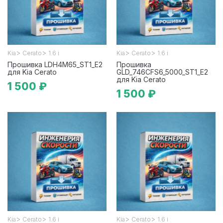
>
>
>
>
Kia
Cerato
1.6 i
Kia
Cerato
1.6 i
Прошивка LDH4M65_ST1_E2
Прошивка
для Kia Cerato
GLD_746CFS6_5000_ST1_E2
для Kia Cerato
1 500 ₽
1 500 ₽
>
>
>
>
Kia
Cerato
1.6 i
Kia
Cerato
1.6 i