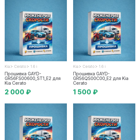
>
>
>
>
Kia
Cerato
1.6 i
Kia
Cerato
1.6 i
Прошивка GAYD-
Прошивка GAYD-
GR56FS00600_ST1_E2 для
GR56QS00C00_E2 для Kia
Kia Cerato
Cerato
2 000 ₽
1 500 ₽