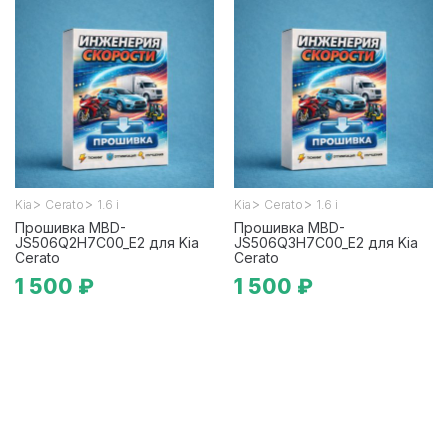
>
>
>
>
Kia
Cerato
1.6 i
Kia
Cerato
1.6 i
Прошивка MBD-
Прошивка MBD-
JS506Q2H7C00_E2 для Kia
JS506Q3H7C00_E2 для Kia
Cerato
Cerato
1 500 ₽
1 500 ₽