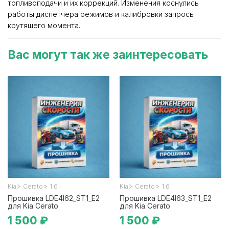
топливоподачи и их коррекций. Изменения коснулись
работы диспетчера режимов и калибровки запросы
крутящего момента.
Вас могут так же заинтересовать
>
>
>
>
Kia
Cerato
1.6 i
Kia
Cerato
1.6 i
Прошивка LDE4I62_ST1_E2
Прошивка LDE4I63_ST1_E2
для Kia Cerato
для Kia Cerato
1 500 ₽
1 500 ₽