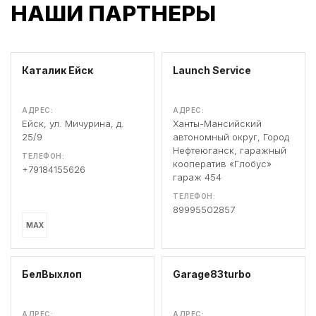
НАШИ ПАРТНЕРЫ
Каталик Ейск
Launch Service
АДРЕС:
АДРЕС:
Ейск, ул. Мичурина, д.
Ханты-Мансийский
25/9
автономный округ, Город
Нефтеюганск, гаражный
ТЕЛЕФОН:
кооператив «Глобус»
+79184155626
гараж 454
ТЕЛЕФОН:
89995502857
MAX
БелВыхлоп
Garage83turbo
АДРЕС:
АДРЕС: