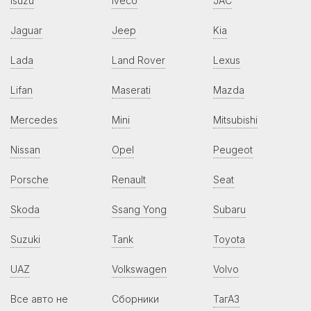
Isuzu
Iveco
JAC
Jaguar
Jeep
Kia
Lada
Land Rover
Lexus
Lifan
Maserati
Mazda
Mercedes
Mini
Mitsubishi
Nissan
Opel
Peugeot
Porsche
Renault
Seat
Skoda
Ssang Yong
Subaru
Suzuki
Tank
Toyota
UAZ
Volkswagen
Volvo
Все авто не
Сборники
ТагАЗ