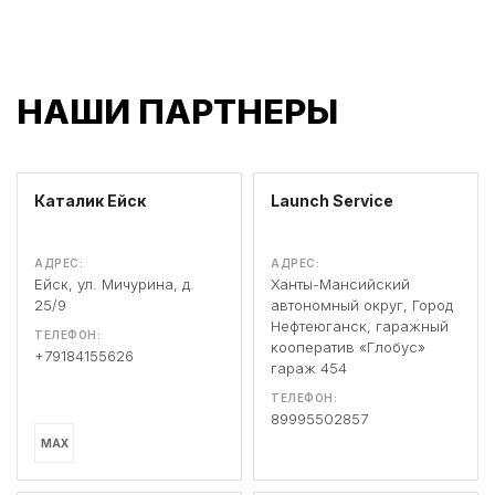
НАШИ ПАРТНЕРЫ
Каталик Ейск
Launch Service
АДРЕС:
АДРЕС:
Ейск, ул. Мичурина, д.
Ханты-Мансийский
25/9
автономный округ, Город
Нефтеюганск, гаражный
ТЕЛЕФОН:
кооператив «Глобус»
+79184155626
гараж 454
ТЕЛЕФОН:
89995502857
MAX