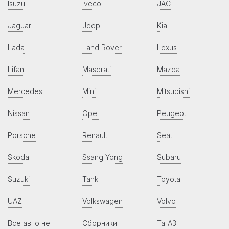
Isuzu
Iveco
JAC
Jaguar
Jeep
Kia
Lada
Land Rover
Lexus
Lifan
Maserati
Mazda
Mercedes
Mini
Mitsubishi
Nissan
Opel
Peugeot
Porsche
Renault
Seat
Skoda
Ssang Yong
Subaru
Suzuki
Tank
Toyota
UAZ
Volkswagen
Volvo
Все авто не
Сборники
ТагАЗ