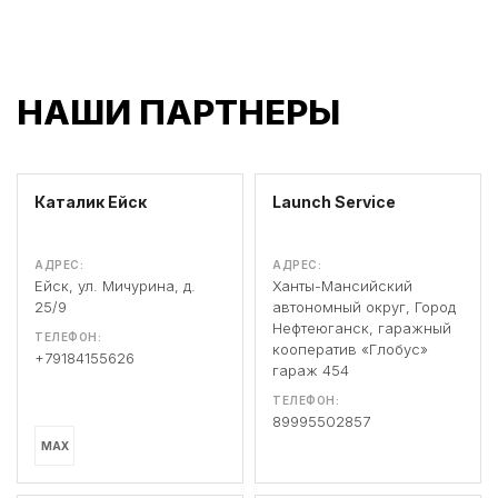
НАШИ ПАРТНЕРЫ
Каталик Ейск
Launch Service
АДРЕС:
АДРЕС:
Ейск, ул. Мичурина, д.
Ханты-Мансийский
25/9
автономный округ, Город
Нефтеюганск, гаражный
ТЕЛЕФОН:
кооператив «Глобус»
+79184155626
гараж 454
ТЕЛЕФОН:
89995502857
MAX