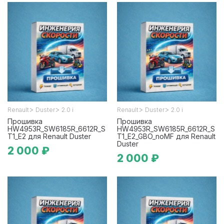
>
>
>
>
Renault
Duster
2.0 i
Renault
Duster
2.0 i
Прошивка
Прошивка
HW4953R_SW6185R_6612R_S
HW4953R_SW6185R_6612R_S
T1_E2 для Renault Duster
T1_E2_GBO_noMF для Renault
Duster
2 000 ₽
2 000 ₽