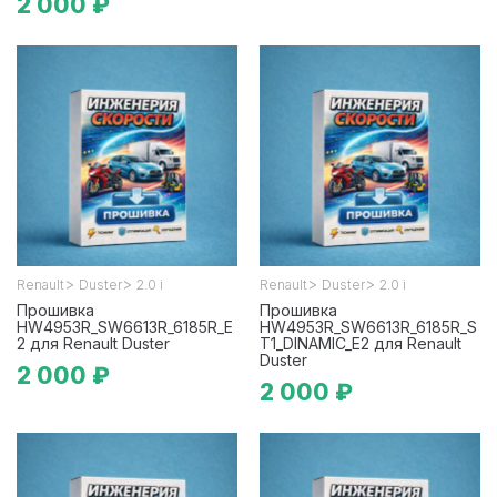
2 000 ₽
>
>
>
>
Renault
Duster
2.0 i
Renault
Duster
2.0 i
Прошивка
Прошивка
HW4953R_SW6613R_6185R_E
HW4953R_SW6613R_6185R_S
2 для Renault Duster
T1_DINAMIC_E2 для Renault
Duster
2 000 ₽
2 000 ₽