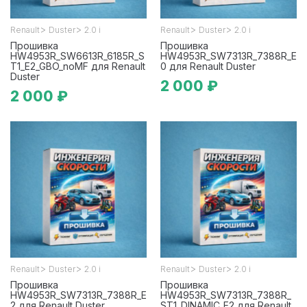
>
>
>
>
Renault
Duster
2.0 i
Renault
Duster
2.0 i
Прошивка
Прошивка
HW4953R_SW6613R_6185R_S
HW4953R_SW7313R_7388R_E
T1_E2_GBO_noMF для Renault
0 для Renault Duster
Duster
2 000 ₽
2 000 ₽
>
>
>
>
Renault
Duster
2.0 i
Renault
Duster
2.0 i
Прошивка
Прошивка
HW4953R_SW7313R_7388R_E
HW4953R_SW7313R_7388R_
2 для Renault Duster
ST1_DINAMIC_E2 для Renault