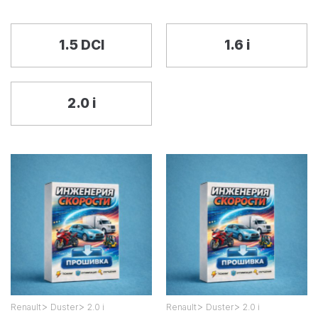
1.5 DCI
1.6 i
2.0 i
>
>
>
>
Renault
Duster
2.0 i
Renault
Duster
2.0 i