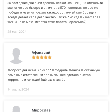
За последние дни были сделаны несколько БМВ , F15 отключили
экологию все быстро и отлично , с Е70 повоевали но все же
победили машина поехала как надо , отличный калибровщик
всегда делает свое дело честно! Так же был сделан mercedes
w211 3,0d на механике тяга стала просто нереальной)
28 мая, 2024
Афанасий
Доброго дня всем. Хочу поблагодарить Дениса за оказанную
помощь в изготовлении прошивки. Всё сделано быстро,
корректно и как надо! Ещё раз спасибо
14 марта, 2024
Мирослав