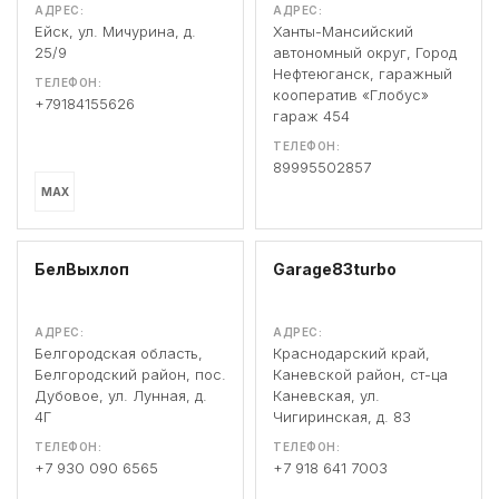
АДРЕС:
АДРЕС:
Ейск, ул. Мичурина, д.
Ханты-Мансийский
25/9
автономный округ, Город
Нефтеюганск, гаражный
ТЕЛЕФОН:
кооператив «Глобус»
+79184155626
гараж 454
ТЕЛЕФОН:
89995502857
MAX
БелВыхлоп
Garage83turbo
АДРЕС:
АДРЕС:
Белгородская область,
Краснодарский край,
Белгородский район, пос.
Каневской район, ст-ца
Дубовое, ул. Лунная, д.
Каневская, ул.
4Г
Чигиринская, д. 83
ТЕЛЕФОН:
ТЕЛЕФОН:
+7 930 090 6565
+7 918 641 7003