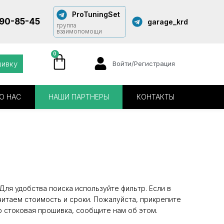
ProTuningSet
290-85-45
garage_krd
группа
взаимопомощи
0
шивку
Войти/Регистрация
О НАС
НАШИ ПАРТНЕРЫ
КОНТАКТЫ
ля удобства поиска используйте фильтр. Если в
читаем стоимость и сроки. Пожалуйста, прикрепите
о стоковая прошивка, сообщите нам об этом.