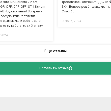
с авто KIA Sorento 2.2 XM,
Требовалось отключить ДК2 на
EGR_OFF, DPF_OFF, ST_1. Клиент
SX4. Вопрос решён за адекватны
ОЧЕНЬ довольным! Во время
Спасибо!
 поездки клиент отметил
е в динамике и работе авто!
9 июня, 2024
а вашу работу, всех благ вам
, 2024
Еще отзывы
Оставить отзыв