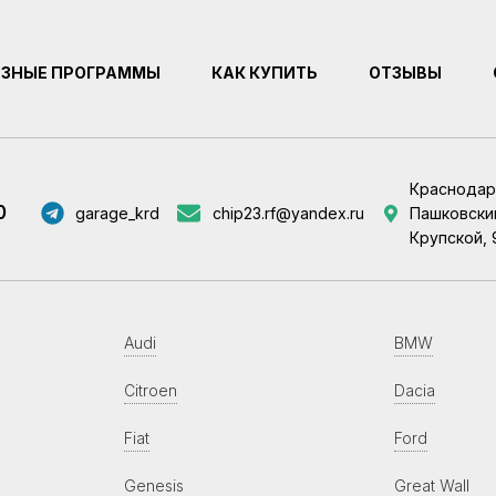
ЕЗНЫЕ ПРОГРАММЫ
КАК КУПИТЬ
ОТЗЫВЫ
Краснодар
0
garage_krd
chip23.rf@yandex.ru
Пашковский
Крупской, 
Audi
BMW
Citroen
Dacia
Fiat
Ford
Genesis
Great Wall