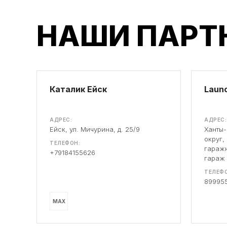
НАШИ ПАРТ
Каталик Ейск
Launc
АДРЕС:
АДРЕС:
Ейск, ул. Мичурина, д. 25/9
Ханты
округ,
ТЕЛЕФОН:
гаражн
+79184155626
гараж
ТЕЛЕФО
89995
MAX