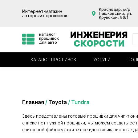
Краснодар, м/р
Интернет-магазин
Пашковский, ул.
авторских прошивок
Крупской, 96/1
ИНЖЕНЕРИЯ
каталог
прошивок
СКОРОСТИ
для авто
КАТАЛОГ ПРОШИВОК
УСЛУГИ
ПОЛ
Категория: Tundra
Главная
/
Toyota
/ Tundra
Здесь представлены готовые прошивки для чип-тюни
списке нет нужной прошивки, мы можем создать её н
считанный файл и укажите все идентификационные да