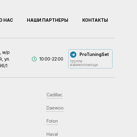
О НАС
НАШИ ПАРТНЕРЫ
КОНТАКТЫ
, м/р
ProTuningSet
, ул.
10:00-22:00
группа
взаимопомощи
96/1
Cadillac
Daewoo
Foton
Haval