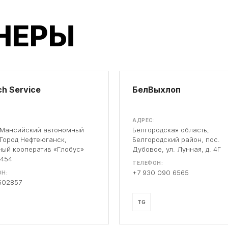
НЕРЫ
h Service
БелВыхлоп
АДРЕС:
-Мансийский автономный
Белгородская область,
 Город Нефтеюганск,
Белгородский район, пос.
ый кооператив «Глобус»
Дубовое, ул. Лунная, д. 4Г
 454
ТЕЛЕФОН:
+7 930 090 6565
Н:
502857
TG