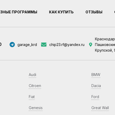
ЕЗНЫЕ ПРОГРАММЫ
КАК КУПИТЬ
ОТЗЫВЫ
Краснодар
0
garage_krd
chip23.rf@yandex.ru
Пашковский
Крупской, 
Audi
BMW
Citroen
Dacia
Fiat
Ford
Genesis
Great Wall