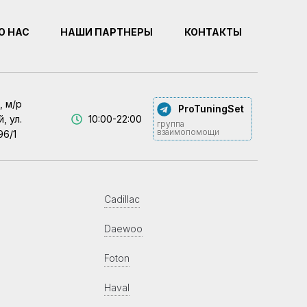
О НАС
НАШИ ПАРТНЕРЫ
КОНТАКТЫ
, м/р
ProTuningSet
, ул.
10:00-22:00
группа
взаимопомощи
96/1
Cadillac
Daewoo
Foton
Haval