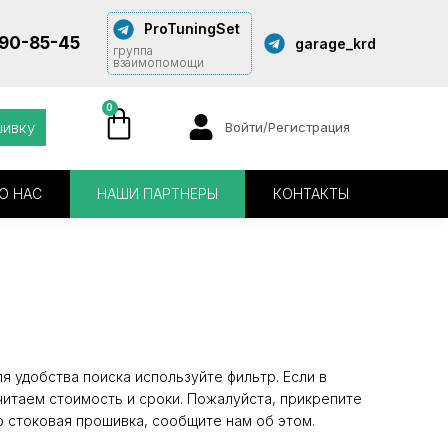
ProTuningSet
290-85-45
garage_krd
группа
взаимопомощи
0
шивку
Войти/Регистрация
О НАС
НАШИ ПАРТНЕРЫ
КОНТАКТЫ
 удобства поиска используйте фильтр. Если в
читаем стоимость и сроки. Пожалуйста, прикрепите
о стоковая прошивка, сообщите нам об этом.