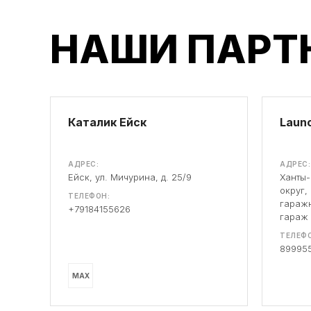
НАШИ ПАРТ
Каталик Ейск
Launc
АДРЕС:
АДРЕС:
Ейск, ул. Мичурина, д. 25/9
Ханты
округ,
ТЕЛЕФОН:
гаражн
+79184155626
гараж
ТЕЛЕФО
89995
MAX