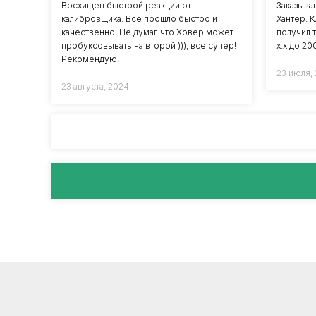
Восхищен быстрой реакции от
Заказыва
калибровщика. Все прошло быстро и
Хантер. 
качественно. Не думал что Ховер может
получил т
пробуксовывать на второй ))), все супер!
х.х до 2
Рекомендую!
23 июля,
23 августа, 2024