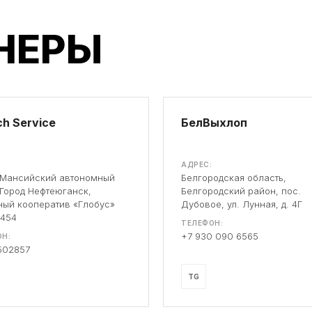
НЕРЫ
h Service
БелВыхлоп
АДРЕС:
-Мансийский автономный
Белгородская область,
 Город Нефтеюганск,
Белгородский район, пос.
ый кооператив «Глобус»
Дубовое, ул. Лунная, д. 4Г
 454
ТЕЛЕФОН:
+7 930 090 6565
Н:
502857
TG