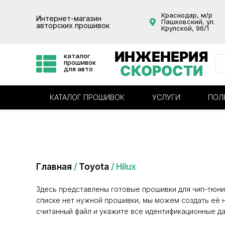
Краснодар, м/р
Интернет-магазин
Пашковский, ул.
авторских прошивок
Крупской, 96/1
ИНЖЕНЕРИЯ
каталог
прошивок
СКОРОСТИ
для авто
КАТАЛОГ ПРОШИВОК
УСЛУГИ
ПОЛ
Категория: Hilux
Главная
/
Toyota
/ Hilux
Здесь представлены готовые прошивки для чип-тюни
списке нет нужной прошивки, мы можем создать её н
считанный файл и укажите все идентификационные да