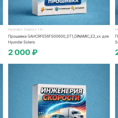
>
>
Hyundai
Solaris
1.6 i
H
Прошивка GAHCRFE56FS00600_ST1_DINAMIC_E2_xx для
П
Hyundai Solaris
S
2 000 ₽