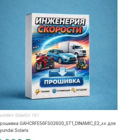
>
>
yundai
Solaris
1.6 i
рошивка GAHCRFE56FS02600_ST1_DINAMIC_E2_xx для
yundai Solaris