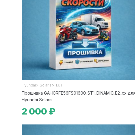
>
>
Hyundai
Solaris
1.6 i
Прошивка GAHCRFE56FS01600_ST1_DINAMIC_E2_xx дл
Hyundai Solaris
2 000 ₽