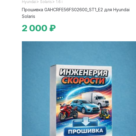
>
>
Hyundai
Solaris
1.6 i
Прошивка GAHCRFE56FS02600_ST1_E2 для Hyundai
Solaris
2 000 ₽