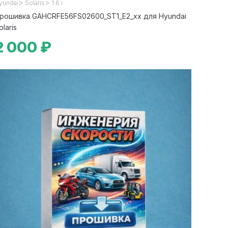
>
>
yundai
Solaris
1.6 i
рошивка GAHCRFE56FS02600_ST1_E2_xx для Hyundai
olaris
2 000 ₽