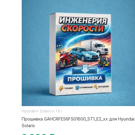
>
>
Hyundai
Solaris
1.6 i
Прошивка GAHCRFE56FS01600_ST1_E2_xx для Hyundai
Solaris