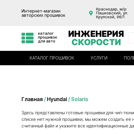
Краснодар, м/р
Интернет-магазин
Пашковский, ул.
авторских прошивок
Крупской, 96/1
ИНЖЕНЕРИЯ
каталог
прошивок
СКОРОСТИ
для авто
КАТАЛОГ ПРОШИВОК
УСЛУГИ
ПОЛ
Категория: Solaris
Главная
/
Hyundai
/ Solaris
Здесь представлены готовые прошивки для чип-тюни
списке нет нужной прошивки, мы можем создать её н
считанный файл и укажите все идентификационные да