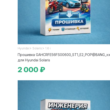
>
>
Hyundai
Solaris
1.6 i
Прошивка GAHCRFE56FS00600_ST1_E2_POP@BANG_x
для Hyundai Solaris
2 000 ₽