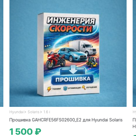
>
>
Hyundai
Solaris
1.6 i
H
Прошивка GAHCRFE56FS02600_E2 для Hyundai Solaris
П
H
1 500 ₽