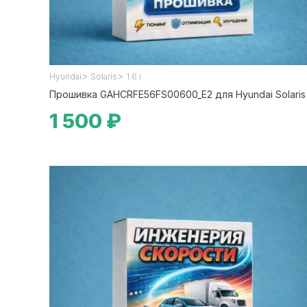
>
>
Hyundai
Solaris
1.6 i
Прошивка GAHCRFE56FS00600_E2 для Hyundai Solaris
1 500 ₽