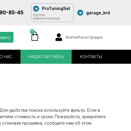
ProTuningSet
290-85-45
garage_krd
группа
взаимопомощи
0
шивку
Войти/Регистрация
О НАС
НАШИ ПАРТНЕРЫ
КОНТАКТЫ
ля удобства поиска используйте фильтр. Если в
читаем стоимость и сроки. Пожалуйста, прикрепите
о стоковая прошивка, сообщите нам об этом.