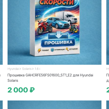
>
>
Hyundai
Solaris
1.6 i
H
я
Прошивка GAHCRFE56FS01600_ST1_E2 для Hyundai
П
Solaris
д
2 000 ₽