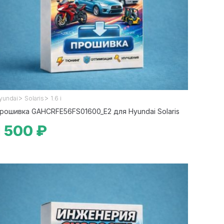
>
>
yundai
Solaris
1.6 i
рошивка GAHCRFE56FS01600_E2 для Hyundai Solaris
1 500 ₽