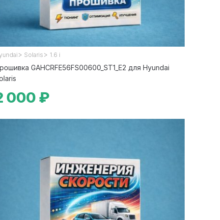
>
>
yundai
Solaris
1.6 i
рошивка GAHCRFE56FS00600_ST1_E2 для Hyundai
olaris
2 000 ₽