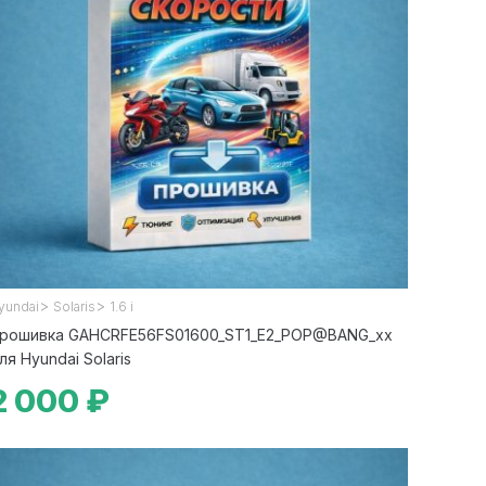
>
>
yundai
Solaris
1.6 i
рошивка GAHCRFE56FS01600_ST1_E2_POP@BANG_xx
ля Hyundai Solaris
2 000 ₽