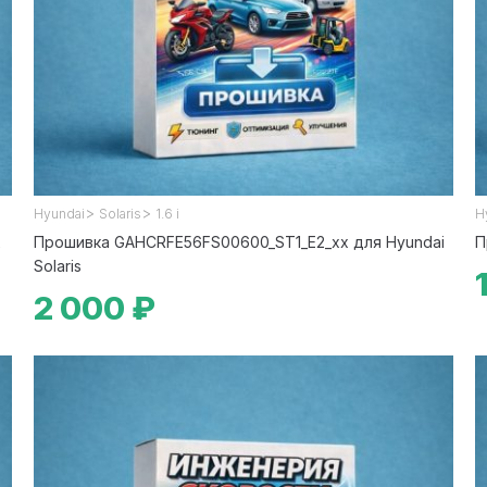
>
>
Hyundai
Solaris
1.6 i
H
x
Прошивка GAHCRFE56FS00600_ST1_E2_xx для Hyundai
П
Solaris
2 000 ₽