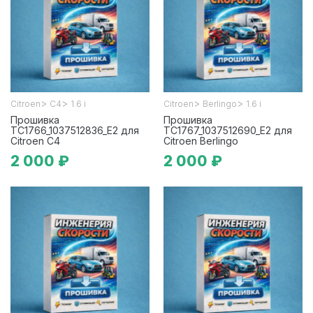
>
>
>
>
Citroen
C4
1.6 i
Citroen
Berlingo
1.6 i
Прошивка
Прошивка
TC1766_1037512836_E2 для
TC1767_1037512690_E2 для
Citroen C4
Citroen Berlingo
2 000 ₽
2 000 ₽