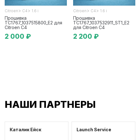
>
>
>
>
Citroen
C4
1.6 i
Citroen
C4
1.6 i
Прошивка
Прошивка
TC1767_1037515800_E2 для
TC1767_1037532911_ST1_E2
Citroen C4
для Citroen C4
2 000 ₽
2 200 ₽
НАШИ ПАРТНЕРЫ
Каталик Ейск
Launch Service