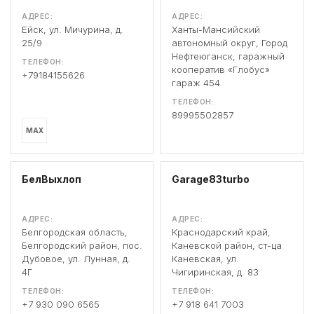
АДРЕС:
АДРЕС:
Ейск, ул. Мичурина, д.
Ханты-Мансийский
25/9
автономный округ, Город
Нефтеюганск, гаражный
ТЕЛЕФОН:
кооператив «Глобус»
+79184155626
гараж 454
ТЕЛЕФОН:
89995502857
MAX
БелВыхлоп
Garage83turbo
АДРЕС:
АДРЕС:
Белгородская область,
Краснодарский край,
Белгородский район, пос.
Каневской район, ст-ца
Дубовое, ул. Лунная, д.
Каневская, ул.
4Г
Чигиринская, д. 83
ТЕЛЕФОН:
ТЕЛЕФОН:
+7 930 090 6565
+7 918 641 7003