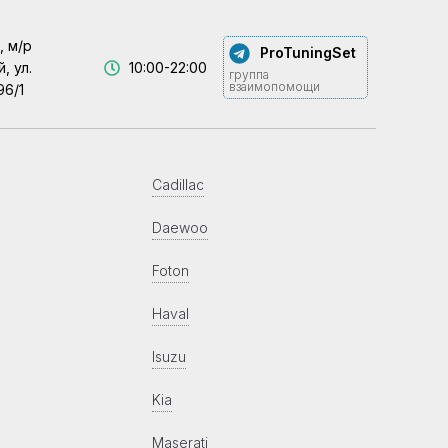
, м/р
ProTuningSet
, ул.
10:00-22:00
группа
взаимопомощи
96/1
Cadillac
Daewoo
Foton
Haval
Isuzu
Kia
Maserati