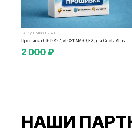
>
>
Geely
Atlas
2.4 i
Прошивка 01612827_VL0311AM69_E2 для Geely Atlas
2 000 ₽
НАШИ ПАРТ