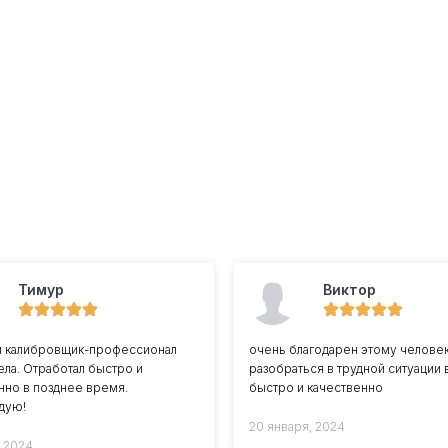
Тимур
Виктор
й калибровщик-профессионал
очень благодарен этому челове
ела. Отработал быстро и
разобраться в трудной ситуации 
нно в позднее время.
быстро и качественно
дую!
20 января, 2024
, 2024