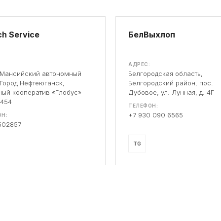
h Service
БелВыхлоп
АДРЕС:
-Мансийский автономный
Белгородская область,
 Город Нефтеюганск,
Белгородский район, пос.
ый кооператив «Глобус»
Дубовое, ул. Лунная, д. 4Г
 454
ТЕЛЕФОН:
+7 930 090 6565
Н:
502857
TG