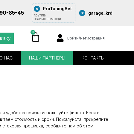
ProTuningSet
290-85-45
garage_krd
группа
взаимопомощи
0
шивку
Войти/Регистрация
О НАС
НАШИ ПАРТНЕРЫ
КОНТАКТЫ
я удобства поиска используйте фильтр. Если в
читаем стоимость и сроки. Пожалуйста, прикрепите
о стоковая прошивка, сообщите нам об этом.