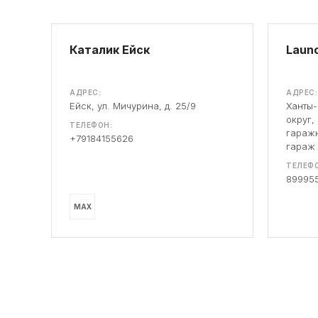
Каталик Ейск
Launc
АДРЕС:
АДРЕС:
Ейск, ул. Мичурина, д. 25/9
Ханты
округ,
ТЕЛЕФОН:
гаражн
+79184155626
гараж
ТЕЛЕФО
89995
MAX