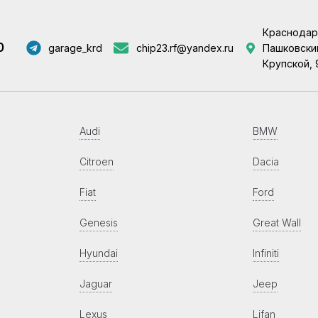
Краснодар
0
garage_krd
chip23.rf@yandex.ru
Пашковский
Крупской, 
Audi
BMW
Citroen
Dacia
Fiat
Ford
Genesis
Great Wall
Hyundai
Infiniti
Jaguar
Jeep
Lexus
Lifan