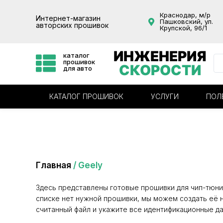
Краснодар, м/р
Интернет-магазин
Пашковский, ул.
авторских прошивок
Крупской, 96/1
ИНЖЕНЕРИЯ
каталог
прошивок
СКОРОСТИ
для авто
КАТАЛОГ ПРОШИВОК
УСЛУГИ
ПОЛ
Категория: Geely
Главная
/ Geely
Здесь представлены готовые прошивки для чип-тюни
списке нет нужной прошивки, мы можем создать её н
считанный файл и укажите все идентификационные да