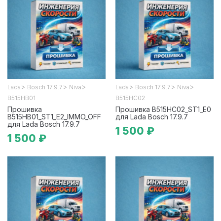
>
>
>
>
>
>
Lada
Bosch 17.9.7
Niva
Lada
Bosch 17.9.7
Niva
B515HB01
B515HC02
Прошивка
Прошивка B515HC02_ST1_E0
B515HB01_ST1_E2_IMMO_OFF
для Lada Bosch 17.9.7
для Lada Bosch 17.9.7
1 500 ₽
1 500 ₽