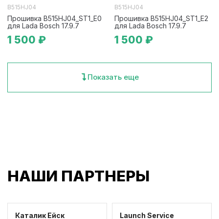
B515HJ04
B515HJ04
Прошивка B515HJ04_ST1_E0
Прошивка B515HJ04_ST1_E2
для Lada Bosch 17.9.7
для Lada Bosch 17.9.7
1 500 ₽
1 500 ₽
Показать еще
НАШИ ПАРТНЕРЫ
Каталик Ейск
Launch Service