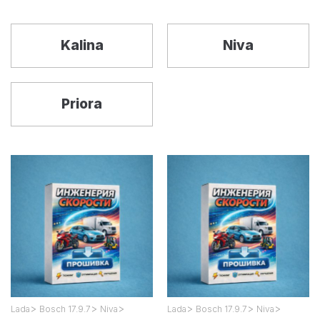
Kalina
Niva
Priora
>
>
>
>
>
>
Lada
Bosch 17.9.7
Niva
Lada
Bosch 17.9.7
Niva