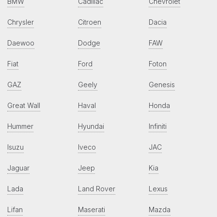
BMW
Cadillac
Chevrolet
Chrysler
Citroen
Dacia
Daewoo
Dodge
FAW
Fiat
Ford
Foton
GAZ
Geely
Genesis
Great Wall
Haval
Honda
Hummer
Hyundai
Infiniti
Isuzu
Iveco
JAC
Jaguar
Jeep
Kia
Lada
Land Rover
Lexus
Lifan
Maserati
Mazda