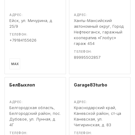
АДРЕС:
АДРЕС:
Ейск, ул. Мичурина, д.
Ханты-Мансийский
25/9
автономный округ, Город
Нефтеюганск, гаражный
ТЕЛЕФОН:
кооператив «Глобус»
+79184155626
гараж 454
ТЕЛЕФОН:
89995502857
MAX
БелВыхлоп
Garage83turbo
АДРЕС:
АДРЕС:
Белгородская область,
Краснодарский край,
Белгородский район, пос.
Каневской район, ст-ца
Дубовое, ул. Лунная, д.
Каневская, ул.
4Г
Чигиринская, д. 83
ТЕЛЕФОН:
ТЕЛЕФОН: