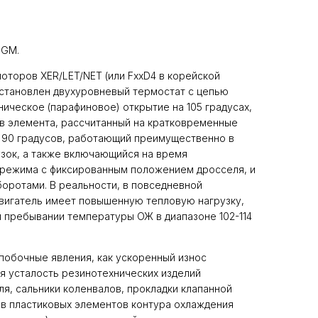
GM.
моторов XER/LET/NET (или FxxD4 в корейской
установлен двухуровневый термостат с цепью
ическое (парафиновое) открытие на 105 градусах,
в элемента, рассчитанный на кратковременные
 90 градусов, работающий преимущественно в
зок, а также включающийся на время
 режима с фиксированным положением дросселя, и
оротами. В реальности, в повседневной
двигатель имеет повышенную тепловую нагрузку,
 пребывании температуры ОЖ в диапазоне 102-114
побочные явления, как ускоренный износ
ая усталость резинотехнических изделий
ля, сальники коленвалов, прокладки клапанной
ыв пластиковых элементов контура охлаждения