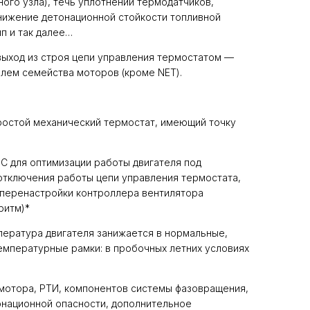
ого узла), течь уплотнений термодатчиков,
нижение детонационной стойкости топливной
п и так далее…
 выход из строя цепи управления термостатом —
блем семейства моторов (кроме NET).
простой механический термостат, имеющий точку
С для оптимизации работы двигателя под
отключения работы цепи управления термостата,
; перенастройки контроллера вентилятора
ритм)*
пература двигателя занижается в нормальные,
емпературные рамки: в пробочных летних условиях
мотора, РТИ, компонентов системы фазовращения,
онационной опасности, дополнительное