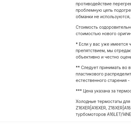
противодействие перегрев
проблемную цепь подогрев
обманки не используются,
Стоимость оздоровительн
стоимостью нового оригин
* Если у вас уже имеется 
препятствием, мы отреда
объективно и честно оцен
** Следует принимать во 
пластикового распределит
естественного старения - 
*** Цена указана за термо
Холодные термостаты для 
Z16XER|A16XER, Z18XER|A18X
турбомоторов A16LET/14NE