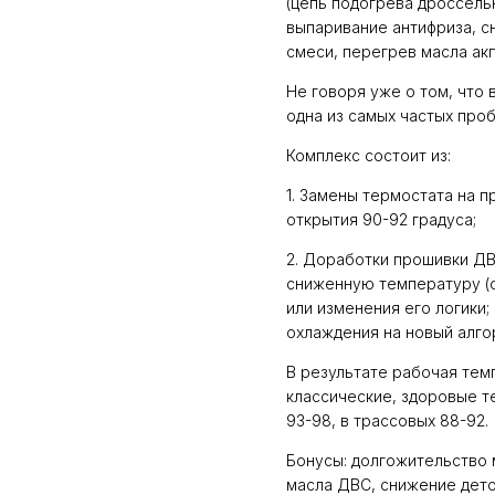
(цепь подогрева дроссельн
выпаривание антифриза, с
смеси, перегрев масла акп
Не говоря уже о том, что
одна из самых частых про
Комплекс состоит из:
1. Замены термостата на 
открытия 90-92 градуса;
2. Доработки прошивки ДВ
сниженную температуру (
или изменения его логики
охлаждения на новый алго
В результате рабочая тем
классические, здоровые т
93-98, в трассовых 88-92.
Бонусы: долгожительство 
масла ДВС, снижение дет