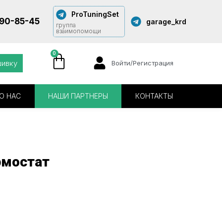
ProTuningSet
290-85-45
garage_krd
группа
взаимопомощи
0
шивку
Войти/Регистрация
О НАС
НАШИ ПАРТНЕРЫ
КОНТАКТЫ
рмостат