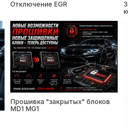
Отключение EGR
З
к
Прошивка "закрытых" блоков
MD1 MG1