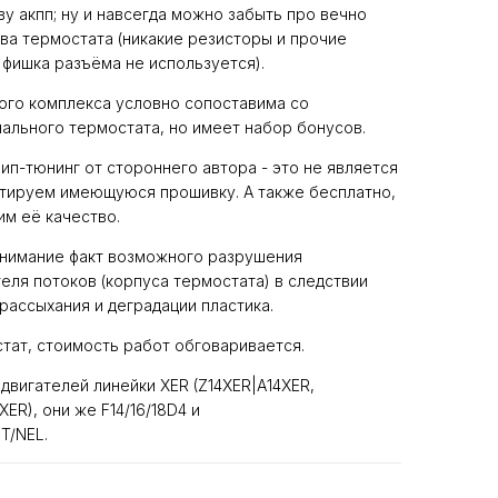
у акпп; ну и навсегда можно забыть про вечно
а термостата (никакие резисторы и прочие
 фишка разъёма не используется).
ого комплекса условно сопоставима со
ального термостата, но имеет набор бонусов.
чип-тюнинг от стороннего автора - это не является
ктируем имеющуюся прошивку. А также бесплатно,
им её качество.
внимание факт возможного разрушения
еля потоков (корпуса термостата) в следствии
рассыхания и деградации пластика.
стат, стоимость работ обговаривается.
двигателей линейки XER (Z14XER|A14XER,
ER), они же F14/16/18D4 и
T/NEL.