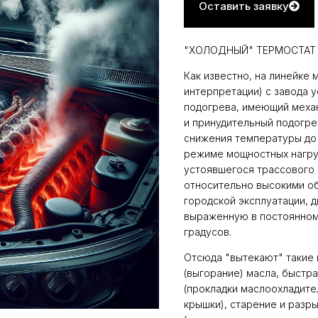
Оставить заявку
"ХОЛОДНЫЙ" ТЕРМОСТАТ 
Как известно, на линейке 
интерпретации) с завода 
подогрева, имеющий механ
и принудительный подогре
снижения температуры до
режиме мощностных нагру
устоявшегося трассового
относительно высокими об
городской эксплуатации, 
выраженную в постоянном
градусов.
Отсюда "вытекают" такие 
(выгорание) масла, быстр
(прокладки маслоохладите
крышки), старение и разр