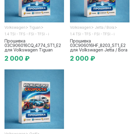
>
>
>
>
Volkswagen
Tiguan
Volkswagen
Jetta / Bora
1.4 TSI - TFS - FSI - TFSI - i
1.4 TSI - TFS - FSI - TFSI - i
Прошивка
Прошивка
03C906016CQ_4774_ST1_E2
03C906016HF_8203_ST1_E2
для Volkswagen Tiguan
для Volkswagen Jetta / Bora
2 000 ₽
2 000 ₽
>
>
Volkswagen
Golf