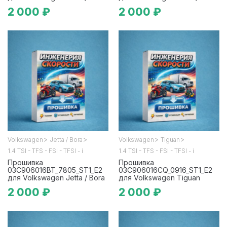
2 000 ₽
2 000 ₽
>
>
>
>
Volkswagen
Jetta / Bora
Volkswagen
Tiguan
1.4 TSI - TFS - FSI - TFSI - i
1.4 TSI - TFS - FSI - TFSI - i
Прошивка
Прошивка
03C906016BT_7805_ST1_E2
03C906016CQ_0916_ST1_E2
для Volkswagen Jetta / Bora
для Volkswagen Tiguan
2 000 ₽
2 000 ₽