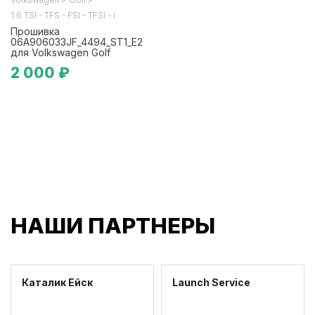
1.6 TSI - TFS - FSI - TFSI - i
Прошивка
06A906033JF_4494_ST1_E2
для Volkswagen Golf
2 000 ₽
НАШИ ПАРТНЕРЫ
Каталик Ейск
Launch Service