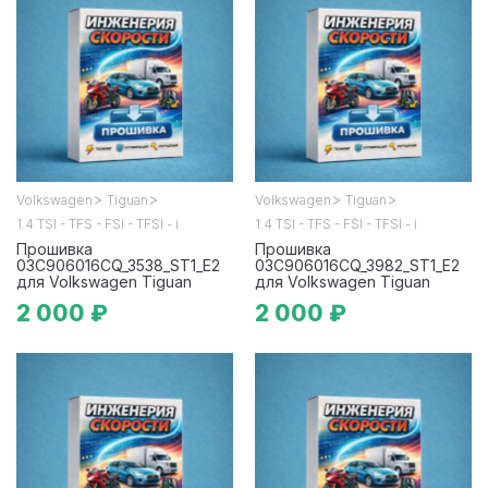
>
>
>
>
Volkswagen
Tiguan
Volkswagen
Tiguan
1.4 TSI - TFS - FSI - TFSI - i
1.4 TSI - TFS - FSI - TFSI - i
Прошивка
Прошивка
03C906016CQ_3538_ST1_E2
03C906016CQ_3982_ST1_E2
для Volkswagen Tiguan
для Volkswagen Tiguan
2 000 ₽
2 000 ₽