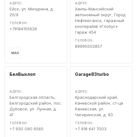
АДРЕС:
АДРЕС:
Ейск, ул. Мичурина, д.
Ханты-Мансийский
25/9
автономный округ, Город
Нефтеюганск, гаражный
ТЕЛЕФОН:
кооператив «Глобус»
+79184155626
гараж 454
ТЕЛЕФОН:
89995502857
MAX
БелВыхлоп
Garage83turbo
АДРЕС:
АДРЕС:
Белгородская область,
Краснодарский край,
Белгородский район, пос.
Каневской район, ст-ца
Дубовое, ул. Лунная, д.
Каневская, ул.
4Г
Чигиринская, д. 83
ТЕЛЕФОН:
ТЕЛЕФОН:
+7 930 090 6565
+7 918 641 7003