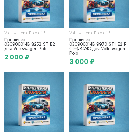
>
>
>
>
Volkswagen
Polo
1.6 i
Volkswagen
Polo
1.6 i
Прошивка
Прошивка
03C906014B_8252_ST_E2
03C906014B_9970_ST1_E2_P
для Volkswagen Polo
OP@BANG для Volkswagen
Polo
2 000 ₽
3 000 ₽