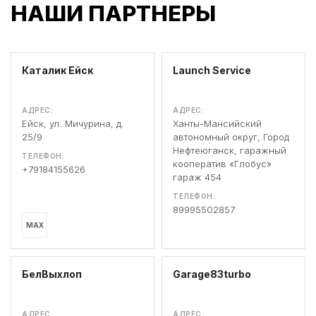
НАШИ ПАРТНЕРЫ
Каталик Ейск
Launch Service
АДРЕС:
АДРЕС:
Ейск, ул. Мичурина, д.
Ханты-Мансийский
25/9
автономный округ, Город
Нефтеюганск, гаражный
ТЕЛЕФОН:
кооператив «Глобус»
+79184155626
гараж 454
ТЕЛЕФОН:
89995502857
MAX
БелВыхлоп
Garage83turbo
АДРЕС:
АДРЕС: