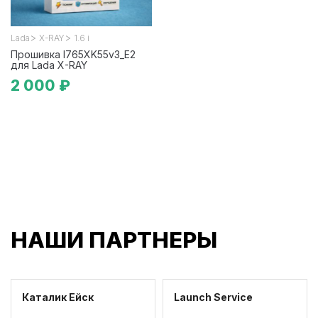
>
>
Lada
X-RAY
1.6 i
Прошивка I765XK55v3_E2
для Lada X-RAY
2 000 ₽
НАШИ ПАРТНЕРЫ
Каталик Ейск
Launch Service