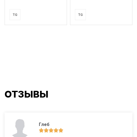
TG
TG
ОТЗЫВЫ
Глеб