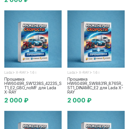
>
>
>
>
Lada
X-RAY
1.6 i
Lada
X-RAY
1.6 i
Прошивка
Прошивка
HW6049R_SW1238S_4223S_S
HW6049R_SW8831R_8765R_
T1_E2_GBO_noMF для Lada
ST1_DINAMIC_E2 для Lada X-
X-RAY
RAY
2 000 ₽
2 000 ₽