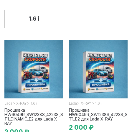
1.6 i
>
>
>
>
Lada
X-RAY
1.6 i
Lada
X-RAY
1.6 i
Прошивка
Прошивка
HW6049R_SW1238S_4223S_S
HW6049R_SW1238S_4223S_S
T1_DINAMIC_E2 для Lada X-
T1_E2 для Lada X-RAY
RAY
2 000 ₽
2 000 ₽