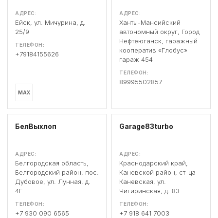
АДРЕС:
АДРЕС:
Ейск, ул. Мичурина, д.
Ханты-Мансийский
25/9
автономный округ, Город
Нефтеюганск, гаражный
ТЕЛЕФОН:
кооператив «Глобус»
+79184155626
гараж 454
ТЕЛЕФОН:
89995502857
MAX
БелВыхлоп
Garage83turbo
АДРЕС:
АДРЕС:
Белгородская область,
Краснодарский край,
Белгородский район, пос.
Каневской район, ст-ца
Дубовое, ул. Лунная, д.
Каневская, ул.
4Г
Чигиринская, д. 83
ТЕЛЕФОН:
ТЕЛЕФОН:
+7 930 090 6565
+7 918 641 7003