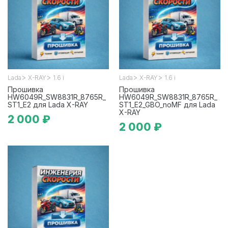
>
>
>
>
Lada
X-RAY
1.6 i
Lada
X-RAY
1.6 i
Прошивка
Прошивка
HW6049R_SW8831R_8765R_
HW6049R_SW8831R_8765R_
ST1_E2 для Lada X-RAY
ST1_E2_GBO_noMF для Lada
X-RAY
2 000 ₽
2 000 ₽