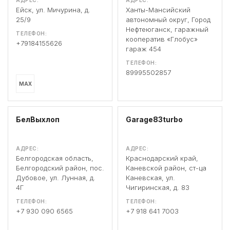
АДРЕС:
АДРЕС:
Ейск, ул. Мичурина, д.
Ханты-Мансийский
25/9
автономный округ, Город
Нефтеюганск, гаражный
ТЕЛЕФОН:
кооператив «Глобус»
+79184155626
гараж 454
ТЕЛЕФОН:
89995502857
MAX
БелВыхлоп
Garage83turbo
АДРЕС:
АДРЕС:
Белгородская область,
Краснодарский край,
Белгородский район, пос.
Каневской район, ст-ца
Дубовое, ул. Лунная, д.
Каневская, ул.
4Г
Чигиринская, д. 83
ТЕЛЕФОН:
ТЕЛЕФОН:
+7 930 090 6565
+7 918 641 7003