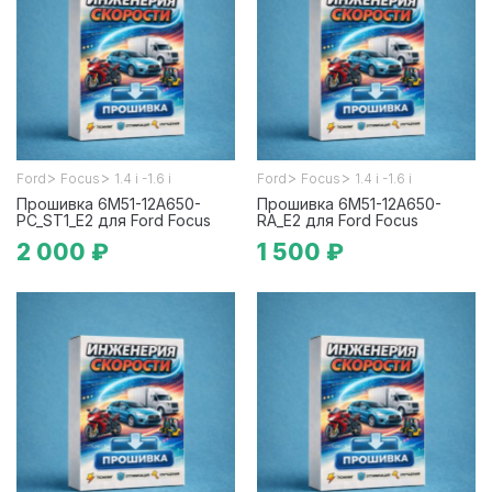
>
>
>
>
Ford
Focus
1.4 i -1.6 i
Ford
Focus
1.4 i -1.6 i
Прошивка 6M51-12A650-
Прошивка 6M51-12A650-
PC_ST1_E2 для Ford Focus
RA_E2 для Ford Focus
2 000 ₽
1 500 ₽