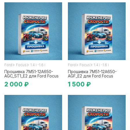
>
>
>
>
Ford
Focus
1.4 i -1.6 i
Ford
Focus
1.4 i -1.6 i
Прошивка 7M51-12A650-
Прошивка 7M51-12A650-
AGC_ST1_E2 для Ford Focus
AGF_E2 для Ford Focus
2 000 ₽
1 500 ₽