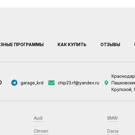
ЕЗНЫЕ ПРОГРАММЫ
КАК КУПИТЬ
ОТЗЫВЫ
Краснодар
0
garage_krd
chip23.rf@yandex.ru
Пашковский
Крупской, 
Audi
BMW
Citroen
Dacia