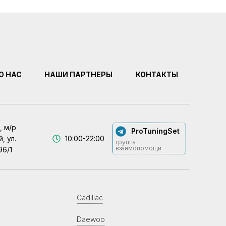
О НАС
НАШИ ПАРТНЕРЫ
КОНТАКТЫ
, м/р
ProTuningSet
, ул.
10:00-22:00
группа
взаимопомощи
96/1
Cadillac
Daewoo