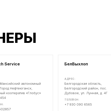
НЕРЫ
h Service
БелВыхлоп
АДРЕС:
-Мансийский автономный
Белгородская область,
 Город Нефтеюганск,
Белгородский район, пос.
ый кооператив «Глобус»
Дубовое, ул. Лунная, д. 4Г
 454
ТЕЛЕФОН:
+7 930 090 6565
Н:
502857