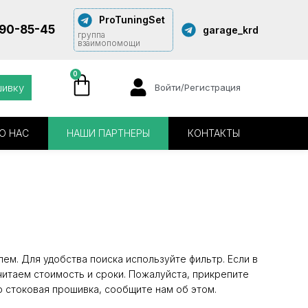
ProTuningSet
290-85-45
garage_krd
группа
взаимопомощи
0
шивку
Войти/Регистрация
О НАС
НАШИ ПАРТНЕРЫ
КОНТАКТЫ
ем. Для удобства поиска используйте фильтр. Если в
читаем стоимость и сроки. Пожалуйста, прикрепите
о стоковая прошивка, сообщите нам об этом.