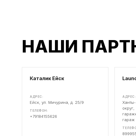
НАШИ ПАРТ
Каталик Ейск
Launc
АДРЕС:
АДРЕС:
Ейск, ул. Мичурина, д. 25/9
Ханты
округ,
ТЕЛЕФОН:
гаражн
+79184155626
гараж
ТЕЛЕФО
89995