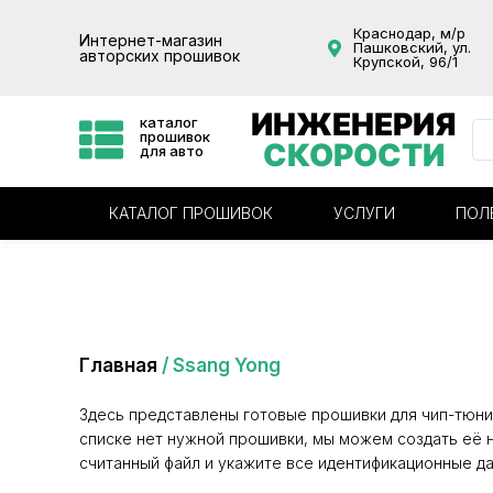
Краснодар, м/р
Интернет-магазин
Пашковский, ул.
авторских прошивок
Крупской, 96/1
ИНЖЕНЕРИЯ
каталог
прошивок
СКОРОСТИ
для авто
КАТАЛОГ ПРОШИВОК
УСЛУГИ
ПОЛ
Категория: Ssang Yong
Главная
/ Ssang Yong
Здесь представлены готовые прошивки для чип-тюни
списке нет нужной прошивки, мы можем создать её н
считанный файл и укажите все идентификационные да