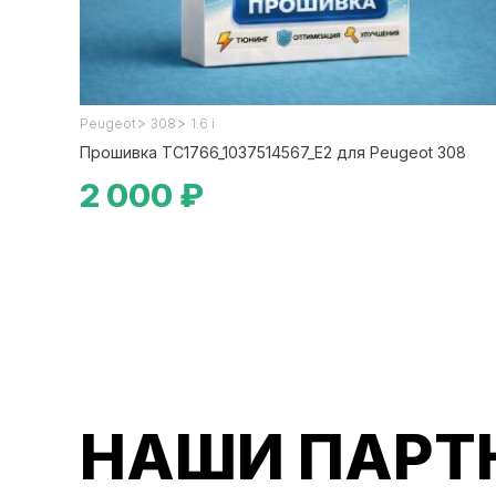
>
>
Peugeot
308
1.6 i
Прошивка TC1766_1037514567_E2 для Peugeot 308
2 000 ₽
НАШИ ПАРТ