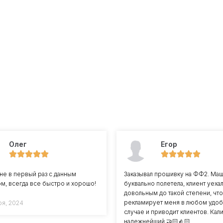
Олег
Егор
не в первый раз с данным
Заказывал прошивку на ФФ2. Ма
м, всегда все быстро и хорошо!
буквально полетела, клиент уеха
довольным до такой степени, что
рекламирует меня в любом удо
ря, 2024
случае и приводит клиентов. Ка
надежнейший 🤝🏻👍🏻