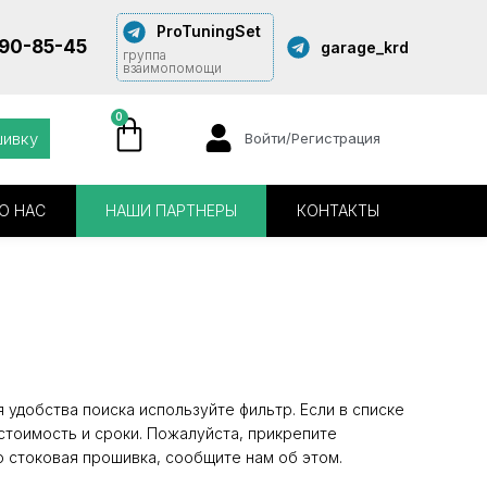
ProTuningSet
290-85-45
garage_krd
группа
взаимопомощи
0
шивку
Войти/Регистрация
О НАС
НАШИ ПАРТНЕРЫ
КОНТАКТЫ
удобства поиска используйте фильтр. Если в списке
стоимость и сроки. Пожалуйста, прикрепите
о стоковая прошивка, сообщите нам об этом.