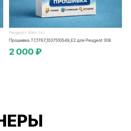
>
>
Peugeot
308
1.6 i
Прошивка TC1767_1037510549_E2 для Peugeot 308
2 000 ₽
НЕРЫ