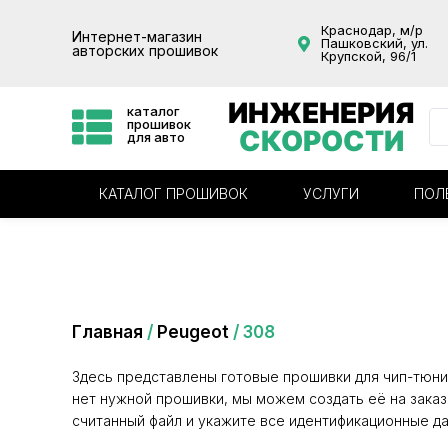
Краснодар, м/р
Интернет-магазин
Пашковский, ул.
авторских прошивок
Крупской, 96/1
ИНЖЕНЕРИЯ
каталог
прошивок
СКОРОСТИ
для авто
КАТАЛОГ ПРОШИВОК
УСЛУГИ
ПОЛ
Категория: 308
Главная
/
Peugeot
/ 308
Здесь представлены готовые прошивки для чип-тюни
нет нужной прошивки, мы можем создать её на заказ
считанный файл и укажите все идентификационные да