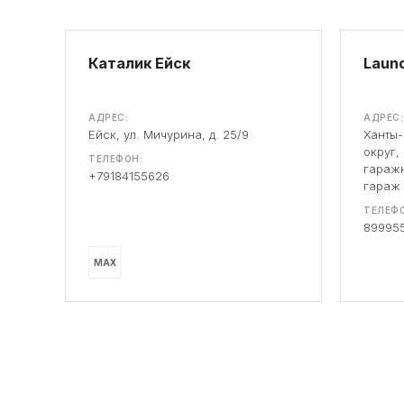
Каталик Ейск
Launc
АДРЕС:
АДРЕС:
Ейск, ул. Мичурина, д. 25/9
Ханты
округ,
ТЕЛЕФОН:
гаражн
+79184155626
гараж
ТЕЛЕФО
89995
MAX