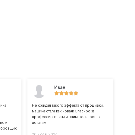
Иван
шина
Не ожидал такого эффекта от прошивки,
л
машина стала как новая! Спасибо за
профессионализм и внимательность к
бном
деталям!
либровщик
20 июля, 2024