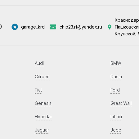
Краснодар
0
garage_krd
chip23.rf@yandex.ru
Пашковский
Крупской, 
Audi
BMW
Citroen
Dacia
Fiat
Ford
Genesis
Great Wall
Hyundai
Infiniti
Jaguar
Jeep