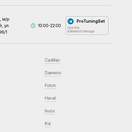
, м/р
ProTuningSet
, ул.
10:00-22:00
группа
взаимопомощи
96/1
Cadillac
Daewoo
Foton
Haval
Isuzu
Kia