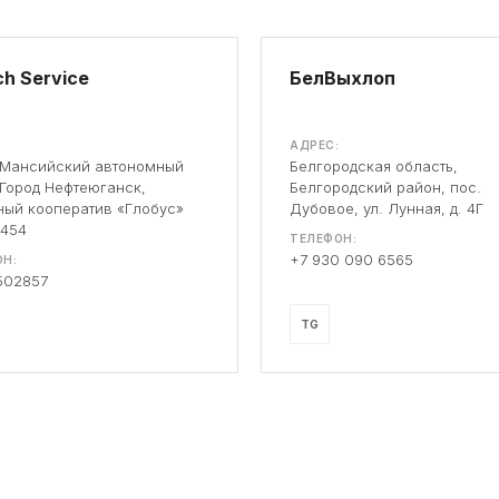
h Service
БелВыхлоп
АДРЕС:
-Мансийский автономный
Белгородская область,
 Город Нефтеюганск,
Белгородский район, пос.
ый кооператив «Глобус»
Дубовое, ул. Лунная, д. 4Г
 454
ТЕЛЕФОН:
+7 930 090 6565
Н:
502857
TG