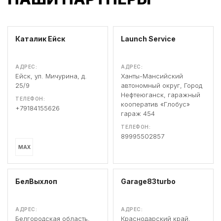
Каталик Ейск
Launch Service
АДРЕС:
АДРЕС:
Ейск, ул. Мичурина, д.
Ханты-Мансийский
25/9
автономный округ, Город
Нефтеюганск, гаражный
ТЕЛЕФОН:
кооператив «Глобус»
+79184155626
гараж 454
ТЕЛЕФОН:
89995502857
MAX
БелВыхлоп
Garage83turbo
АДРЕС:
АДРЕС:
Белгородская область,
Краснодарский край,