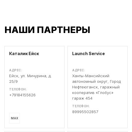
НАШИ ПАРТНЕРЫ
Каталик Ейск
Launch Service
АДРЕС:
АДРЕС:
Ейск, ул. Мичурина, д.
Ханты-Мансийский
25/9
автономный округ, Город
Нефтеюганск, гаражный
ТЕЛЕФОН:
кооператив «Глобус»
+79184155626
гараж 454
ТЕЛЕФОН:
89995502857
MAX