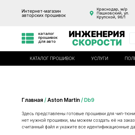
Краснодар, м/р
Интернет-магазин
Пашковский, ул.
авторских прошивок
Крупской, 96/1
ИНЖЕНЕРИЯ
каталог
прошивок
СКОРОСТИ
для авто
КАТАЛОГ ПРОШИВОК
УСЛУГИ
ПОЛ
Категория: Db9
Главная
/
Aston Martin
/ Db9
Здесь представлены готовые прошивки для чип-тюни
нет нужной прошивки, мы можем создать её на заказ
считанный файл и укажите все идентификационные да