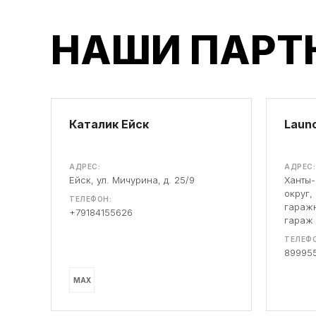
НАШИ ПАРТ
Каталик Ейск
Launc
АДРЕС:
АДРЕС:
Ейск, ул. Мичурина, д. 25/9
Ханты
округ,
ТЕЛЕФОН:
гаражн
+79184155626
гараж
ТЕЛЕФО
89995
MAX