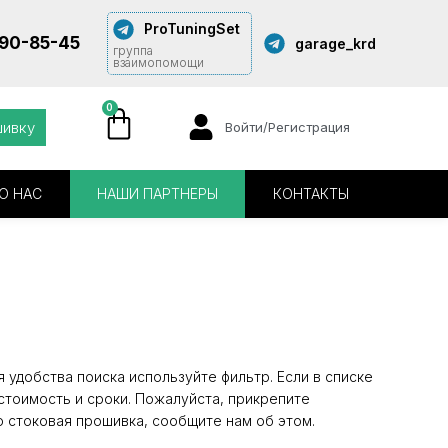
ProTuningSet
290-85-45
garage_krd
группа
взаимопомощи
0
шивку
Войти/Регистрация
О НАС
НАШИ ПАРТНЕРЫ
КОНТАКТЫ
 удобства поиска используйте фильтр. Если в списке
стоимость и сроки. Пожалуйста, прикрепите
о стоковая прошивка, сообщите нам об этом.