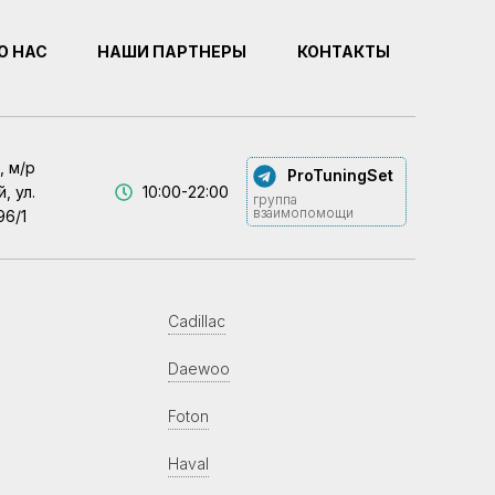
О НАС
НАШИ ПАРТНЕРЫ
КОНТАКТЫ
, м/р
ProTuningSet
, ул.
10:00-22:00
группа
взаимопомощи
96/1
Cadillac
Daewoo
Foton
Haval