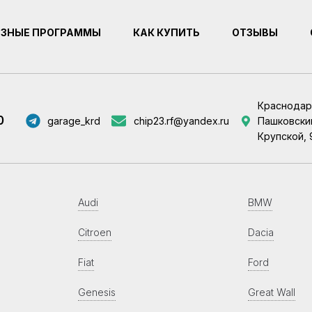
ЕЗНЫЕ ПРОГРАММЫ
КАК КУПИТЬ
ОТЗЫВЫ
Краснодар
0
garage_krd
chip23.rf@yandex.ru
Пашковский
Крупской, 
Audi
BMW
Citroen
Dacia
Fiat
Ford
Genesis
Great Wall