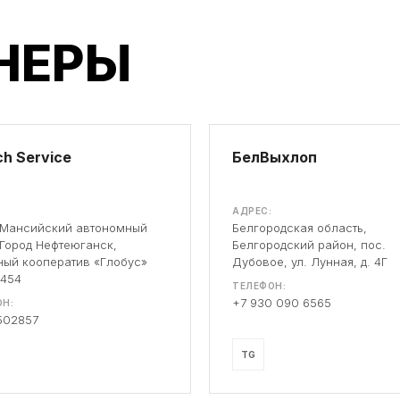
НЕРЫ
h Service
БелВыхлоп
АДРЕС:
-Мансийский автономный
Белгородская область,
 Город Нефтеюганск,
Белгородский район, пос.
ый кооператив «Глобус»
Дубовое, ул. Лунная, д. 4Г
 454
ТЕЛЕФОН:
+7 930 090 6565
Н:
502857
TG