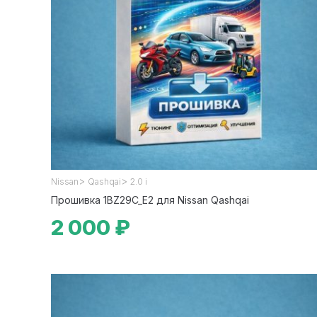
>
>
Nissan
Qashqai
2.0 i
Прошивка 1BZ29C_E2 для Nissan Qashqai
2 000 ₽