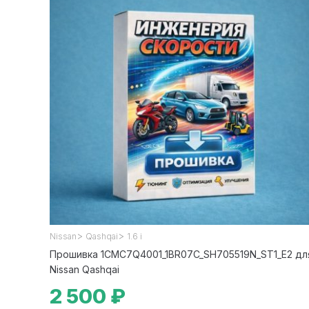
>
>
Nissan
Qashqai
1.6 i
Прошивка 1CMC7Q4001_1BR07C_SH705519N_ST1_E2 дл
Nissan Qashqai
2 500 ₽