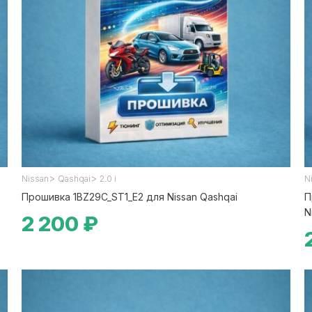
>
>
Nissan
Qashqai
2.0 i
N
Прошивка 1BZ29C_ST1_E2 для Nissan Qashqai
П
N
2 200 ₽