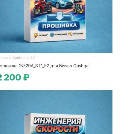
>
>
issan
Qashqai
2.0 i
рошивка 1BZ29A_ST1_E2 для Nissan Qashqai
2 200 ₽