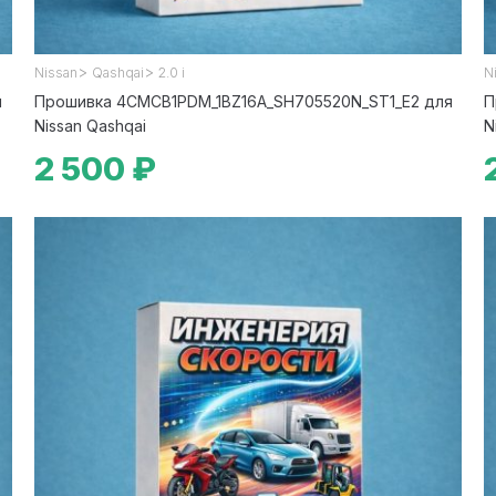
>
>
Nissan
Qashqai
2.0 i
N
я
Прошивка 4CMCB1PDM_1BZ16A_SH705520N_ST1_E2 для
П
Nissan Qashqai
N
2 500 ₽