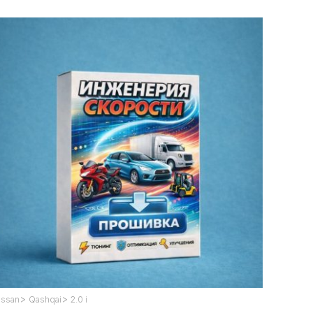
>
>
issan
Qashqai
2.0 i