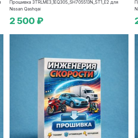
я
Прошивка 3TRLME3_1EQ305_SH705513N_ST1_E2 для
П
Nissan Qashqai
N
2 500 ₽