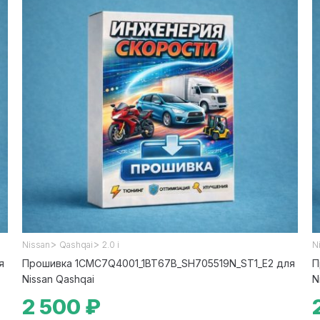
>
>
Nissan
Qashqai
2.0 i
N
я
Прошивка 1CMC7Q4001_1BT67B_SH705519N_ST1_E2 для
П
Nissan Qashqai
N
2 500 ₽