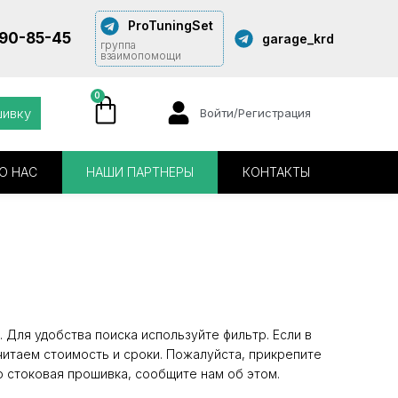
ProTuningSet
290-85-45
garage_krd
группа
взаимопомощи
0
шивку
Войти/Регистрация
О НАС
НАШИ ПАРТНЕРЫ
КОНТАКТЫ
 Для удобства поиска используйте фильтр. Если в
читаем стоимость и сроки. Пожалуйста, прикрепите
о стоковая прошивка, сообщите нам об этом.