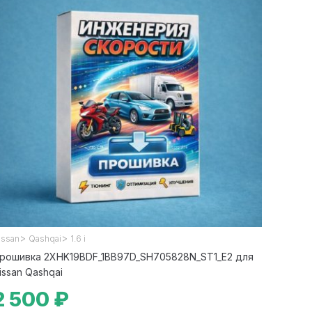
>
>
issan
Qashqai
1.6 i
рошивка 2XHK19BDF_1BB97D_SH705828N_ST1_E2 для
issan Qashqai
2 500 ₽