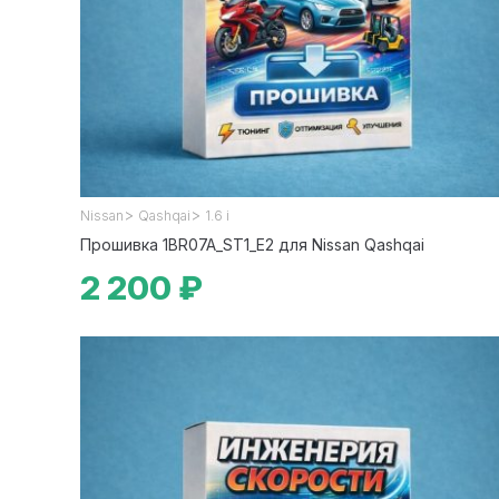
>
>
Nissan
Qashqai
1.6 i
Прошивка 1BR07A_ST1_E2 для Nissan Qashqai
2 200 ₽