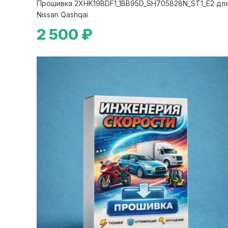
Прошивка 2XHK19BDF1_1BB95D_SH705828N_ST1_E2 дл
Nissan Qashqai
2 500 ₽