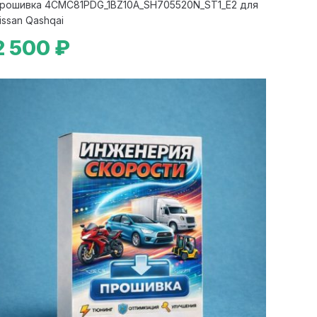
рошивка 4CMC81PDG_1BZ10A_SH705520N_ST1_E2 для
issan Qashqai
2 500 ₽