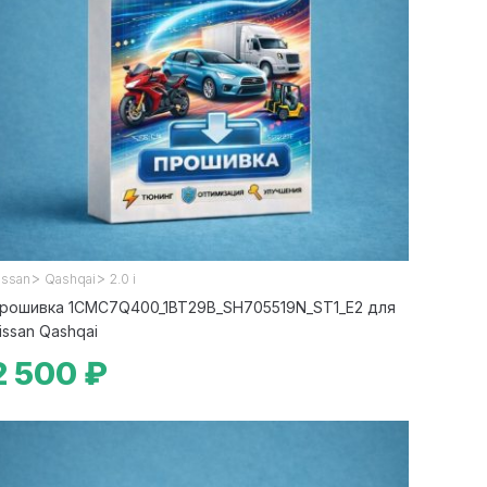
>
>
issan
Qashqai
2.0 i
рошивка 1CMC7Q400_1BT29B_SH705519N_ST1_E2 для
issan Qashqai
2 500 ₽