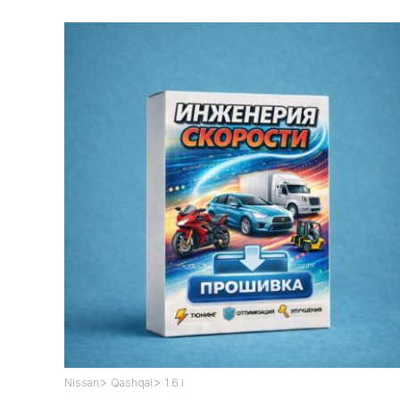
>
>
Nissan
Qashqai
1.6 i