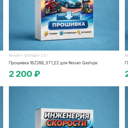
>
>
Nissan
Qashqai
2.0 i
N
Прошивка 1BZ28B_ST1_E2 для Nissan Qashqai
П
2 200 ₽