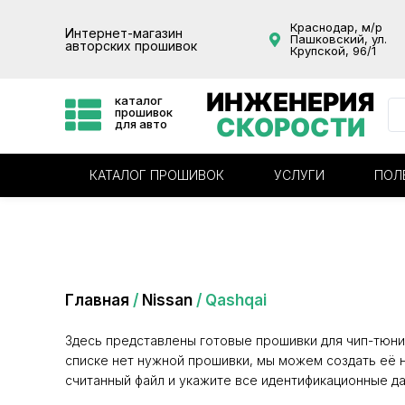
Краснодар, м/р
Интернет-магазин
Пашковский, ул.
авторских прошивок
Крупской, 96/1
ИНЖЕНЕРИЯ
каталог
прошивок
СКОРОСТИ
для авто
КАТАЛОГ ПРОШИВОК
УСЛУГИ
ПОЛ
Категория: Qashqai
Главная
/
Nissan
/ Qashqai
Здесь представлены готовые прошивки для чип-тюни
списке нет нужной прошивки, мы можем создать её н
считанный файл и укажите все идентификационные да