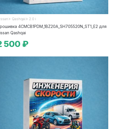
>
>
issan
Qashqai
2.0 i
рошивка 4CMCB1PDM_1BZ20A_SH705520N_ST1_E2 для
issan Qashqai
2 500 ₽