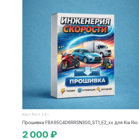
>
>
Kia
Rio
1.4 i
Прошивка FBX65C4D6RRSN3G0_ST1_E2_xx для Kia Rio
2 000 ₽