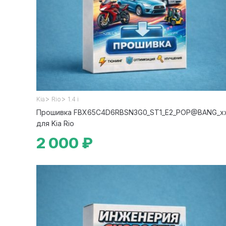
>
>
Kia
Rio
1.4 i
Прошивка FBX65C4D6RBSN3G0_ST1_E2_POP@BANG_x
для Kia Rio
2 000 ₽