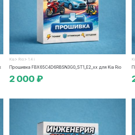
>
>
Kia
Rio
1.4 i
K
x
Прошивка FBX65C4D6RBSN3G0_ST1_E2_xx для Kia Rio
П
2 000 ₽