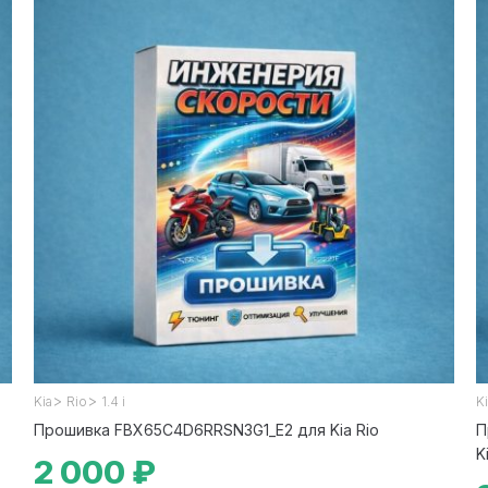
>
>
Kia
Rio
1.4 i
K
Прошивка FBX65C4D6RRSN3G1_E2 для Kia Rio
П
K
2 000 ₽