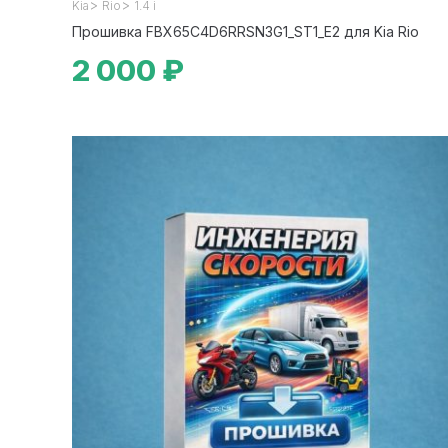
>
>
Kia
Rio
1.4 i
Прошивка FBX65C4D6RRSN3G1_ST1_E2 для Kia Rio
2 000 ₽