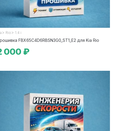
>
>
ia
Rio
1.4 i
рошивка FBX65C4D6RBSN3G0_ST1_E2 для Kia Rio
2 000 ₽