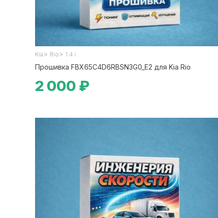
>
>
Kia
Rio
1.4 i
Прошивка FBX65C4D6RBSN3G0_E2 для Kia Rio
2 000 ₽