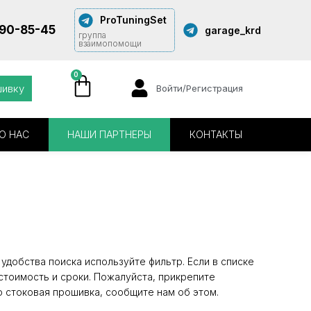
ProTuningSet
290-85-45
garage_krd
группа
взаимопомощи
0
шивку
Войти/Регистрация
О НАС
НАШИ ПАРТНЕРЫ
КОНТАКТЫ
удобства поиска используйте фильтр. Если в списке
стоимость и сроки. Пожалуйста, прикрепите
о стоковая прошивка, сообщите нам об этом.