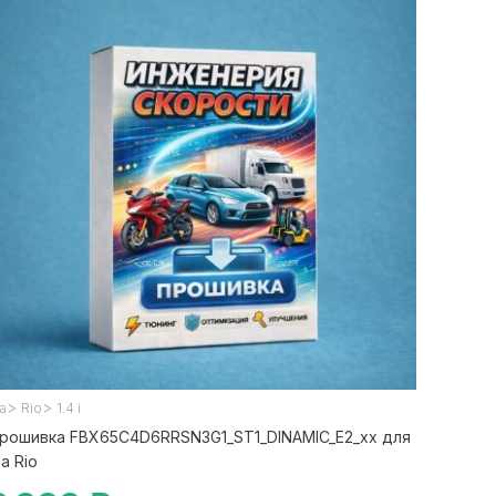
>
>
ia
Rio
1.4 i
рошивка FBX65C4D6RRSN3G1_ST1_DINAMIC_E2_xx для
ia Rio