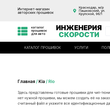
Краснодар, м/р
Интернет-магазин
Пашковский, ул.
авторских прошивок
Крупской, 96/1
ИНЖЕНЕРИЯ
каталог
прошивок
СКОРОСТИ
для авто
КАТАЛОГ ПРОШИВОК
УСЛУГИ
ПОЛ
Категория: Rio
Главная
/
Kia
/ Rio
Здесь представлены готовые прошивки для чип-тюни
нет нужной прошивки, мы можем создать её на заказ
считанный файл и укажите все идентификационные да