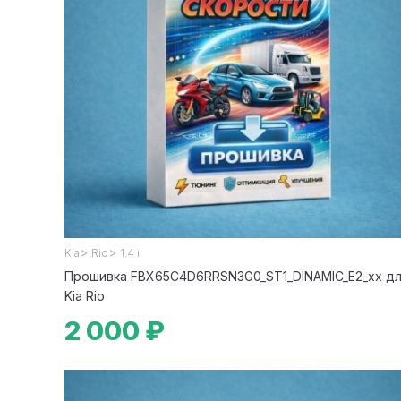
>
>
Kia
Rio
1.4 i
Прошивка FBX65C4D6RRSN3G0_ST1_DINAMIC_E2_xx д
Kia Rio
2 000 ₽