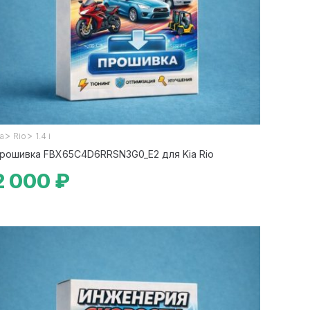
>
>
ia
Rio
1.4 i
рошивка FBX65C4D6RRSN3G0_E2 для Kia Rio
2 000 ₽