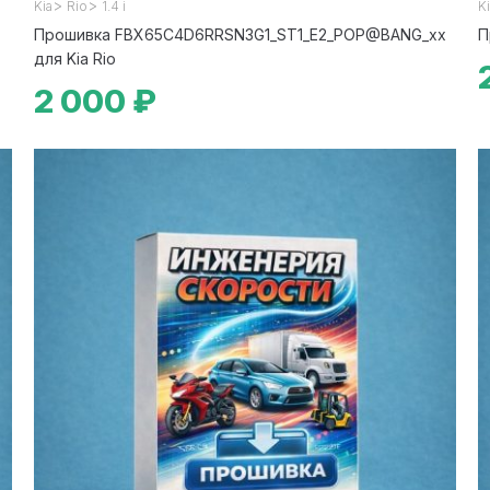
>
>
Kia
Rio
1.4 i
K
Прошивка FBX65C4D6RRSN3G1_ST1_E2_POP@BANG_xx
П
для Kia Rio
2 000 ₽