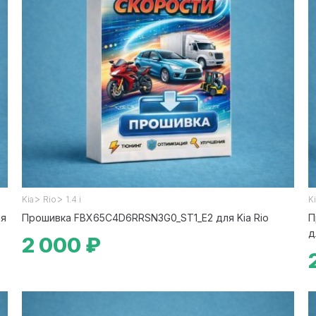
>
>
Kia
Rio
1.4 i
K
ля
Прошивка FBX65C4D6RRSN3G0_ST1_E2 для Kia Rio
П
д
2 000 ₽