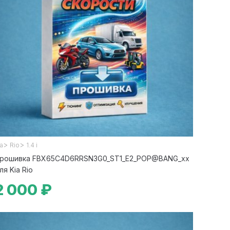
>
>
ia
Rio
1.4 i
рошивка FBX65C4D6RRSN3G0_ST1_E2_POP@BANG_xx
ля Kia Rio
2 000 ₽