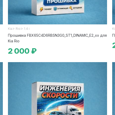
>
>
Kia
Rio
1.4 i
K
Прошивка FBX65C4D6RBSN3G0_ST1_DINAMIC_E2_xx для
П
Kia Rio
2 000 ₽