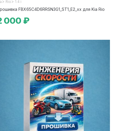
>
>
ia
Rio
1.4 i
рошивка FBX65C4D6RRSN3G1_ST1_E2_xx для Kia Rio
2 000 ₽