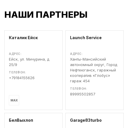
НАШИ ПАРТНЕРЫ
Каталик Ейск
Launch Service
АДРЕС:
АДРЕС:
Ейск, ул. Мичурина, д.
Ханты-Мансийский
25/9
автономный округ, Город
Нефтеюганск, гаражный
ТЕЛЕФОН:
кооператив «Глобус»
+79184155626
гараж 454
ТЕЛЕФОН:
89995502857
MAX
БелВыхлоп
Garage83turbo