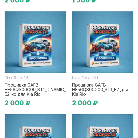
2 000 ₽
1 500 ₽
>
>
>
>
Kia
Rio
1.6 i
Kia
Rio
1.6 i
Прошивка GAFB-
Прошивка GAFB-
HE56QS00C00_ST1_DINAMIC_
HE56QS00C00_ST1_E2 для
E2_xx для Kia Rio
Kia Rio
2 000 ₽
2 000 ₽