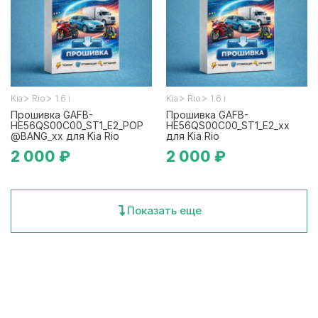
>
>
>
>
Kia
Rio
1.6 i
Kia
Rio
1.6 i
Прошивка GAFB-
Прошивка GAFB-
HE56QS00C00_ST1_E2_POP
HE56QS00C00_ST1_E2_xx
@BANG_xx для Kia Rio
для Kia Rio
2 000 ₽
2 000 ₽
Показать еще