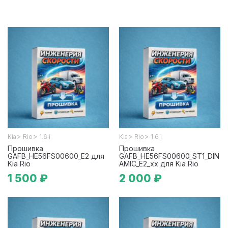
>
>
>
>
Kia
Rio
1.6 i
Kia
Rio
1.6 i
Прошивка
Прошивка
GAFB_HE56FS00600_E2 для
GAFB_HE56FS00600_ST1_DIN
Kia Rio
AMIC_E2_xx для Kia Rio
1 500 ₽
2 000 ₽