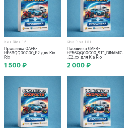
>
>
>
>
Kia
Rio
1.6 i
Kia
Rio
1.6 i
Прошивка GAFB-
Прошивка GAFB-
HE56QQ00C00_E2 для Kia
HE56QQ00C00_ST1_DINAMIC
Rio
_E2_xx для Kia Rio
1 500 ₽
2 000 ₽