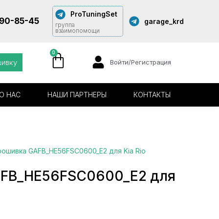
ProTuningSet
290-85-45
garage_krd
группа
взаимопомощи
0
шивку
Войти/Регистрация
О НАС
НАШИ ПАРТНЕРЫ
КОНТАКТЫ
рошивка GAFB_HE56FSC0600_E2 для Kia Rio
FB_HE56FSC0600_E2 для