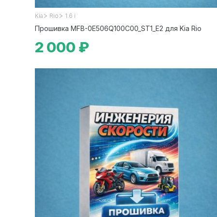
>
>
Kia
Rio
1.6 i
Прошивка MFB-0E506Q100C00_ST1_E2 для Kia Rio
2 000 ₽