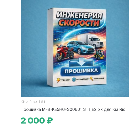
>
>
Kia
Rio
1.6 i
Прошивка MFB-KE5H6FS00601_ST1_E2_xx для Kia Rio
2 000 ₽