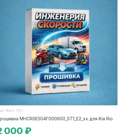
>
>
ia
Rio
1.6 i
рошивка MHCR0E504F000600_ST1_E2_xx для Kia Rio
2 000 ₽