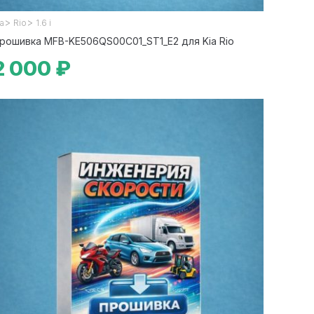
>
>
ia
Rio
1.6 i
рошивка MFB-KE506QS00C01_ST1_E2 для Kia Rio
2 000 ₽