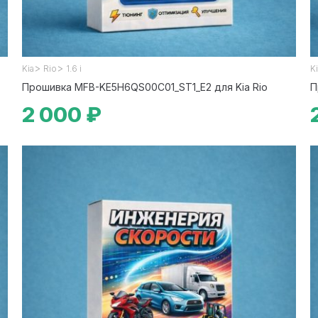
>
>
Kia
Rio
1.6 i
K
Прошивка MFB-KE5H6QS00C01_ST1_E2 для Kia Rio
П
2 000 ₽