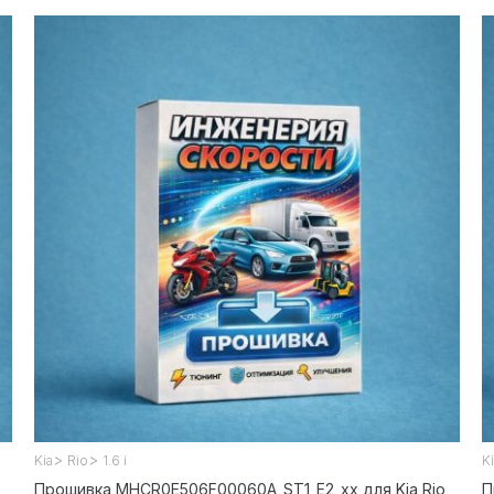
>
>
Kia
Rio
1.6 i
K
Прошивка MHCR0E506F00060A_ST1_E2_xx для Kia Rio
П