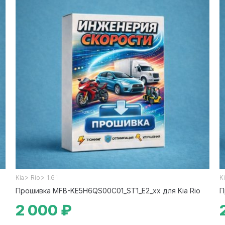
>
>
Kia
Rio
1.6 i
K
Прошивка MFB-KE5H6QS00C01_ST1_E2_xx для Kia Rio
П
2 000 ₽