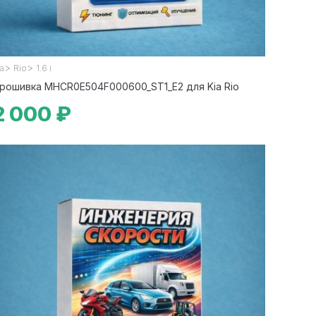
>
>
ia
Rio
1.6 i
рошивка MHCR0E504F000600_ST1_E2 для Kia Rio
2 000 ₽