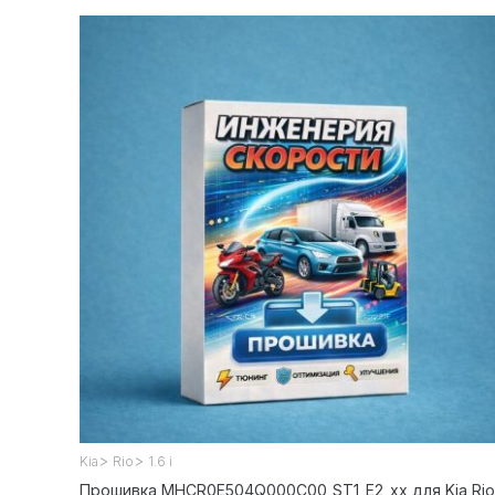
>
>
Kia
Rio
1.6 i
Прошивка MHCR0E504Q000C00_ST1_E2_xx для Kia Rio