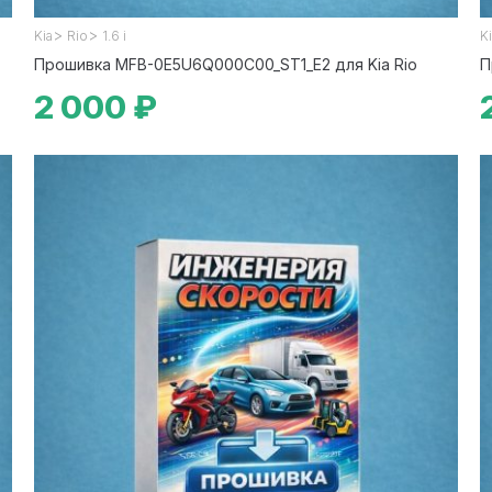
>
>
Kia
Rio
1.6 i
K
Прошивка MFB-0E5U6Q000C00_ST1_E2 для Kia Rio
П
2 000 ₽