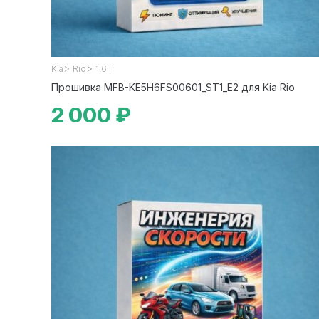
>
>
Kia
Rio
1.6 i
Прошивка MFB-KE5H6FS00601_ST1_E2 для Kia Rio
2 000 ₽