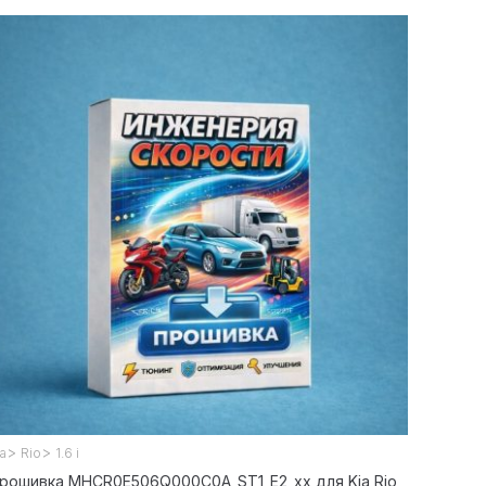
>
>
ia
Rio
1.6 i
рошивка MHCR0E506Q000C0A_ST1_E2_xx для Kia Rio