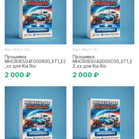
>
>
>
>
Kia
Rio
1.6 i
Kia
Rio
1.6 i
Прошивка
Прошивка
MHCR0E504F000600_ST1_E2
MHCR0E504Q000C00_ST1_E
_xx для Kia Rio
2_xx для Kia Rio
2 000 ₽
2 000 ₽