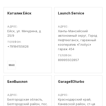
Каталик Ейск
Launch Service
АДРЕС:
АДРЕС:
Ейск, ул. Мичурина, д.
Ханты-Мансийский
25/9
автономный округ, Город
Нефтеюганск, гаражный
ТЕЛЕФОН:
кооператив «Глобус»
+79184155626
гараж 454
ТЕЛЕФОН:
89995502857
MAX
БелВыхлоп
Garage83turbo
АДРЕС:
АДРЕС:
Белгородская область,
Краснодарский край,
Белгородский район, пос.
Каневской район, ст-ца