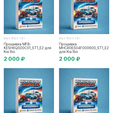
>
>
>
>
Kia
Rio
1.6 i
Kia
Rio
1.6 i
Прошивка MFB-
Прошивка
KE5H6QS00C01_ST1_E2 для
MHCR0E504F000600_ST1_E2
Kia Rio
для Kia Rio
2 000 ₽
2 000 ₽