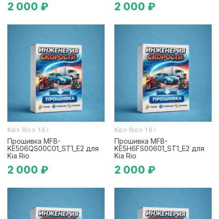
2 000 ₽
2 000 ₽
>
>
>
>
Kia
Rio
1.6 i
Kia
Rio
1.6 i
Прошивка MFB-
Прошивка MFB-
KE506QS00C01_ST1_E2 для
KE5H6FS00601_ST1_E2 для
Kia Rio
Kia Rio
2 000 ₽
2 000 ₽