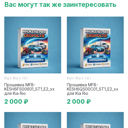
Вас могут так же заинтересовать
>
>
>
>
Kia
Rio
1.6 i
Kia
Rio
1.6 i
Прошивка MFB-
Прошивка MFB-
KE5H6FS00601_ST1_E2_xx
KE5H6QS00C01_ST1_E2_xx
для Kia Rio
для Kia Rio
2 000 ₽
2 000 ₽