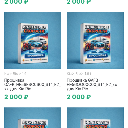
2 000 ₽
2 000 ₽
>
>
>
>
Kia
Rio
1.6 i
Kia
Rio
1.6 i
Прошивка
Прошивка GAFB-
GAFB_HE56FSC0600_ST1_E2_
HE56QQ00C00_ST1_E2_xx
xx для Kia Rio
для Kia Rio
2 000 ₽
2 000 ₽