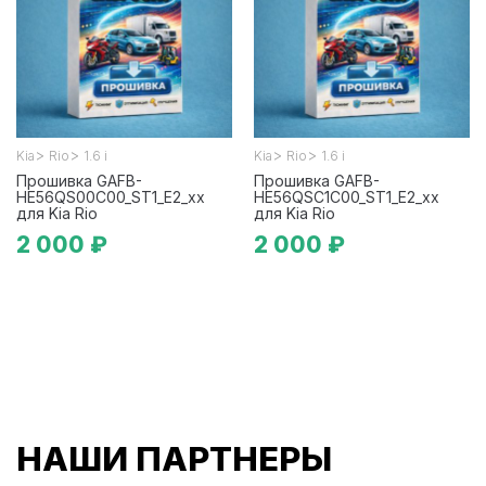
>
>
>
>
Kia
Rio
1.6 i
Kia
Rio
1.6 i
Прошивка GAFB-
Прошивка GAFB-
HE56QS00C00_ST1_E2_xx
HE56QSC1C00_ST1_E2_xx
для Kia Rio
для Kia Rio
2 000 ₽
2 000 ₽
НАШИ ПАРТНЕРЫ