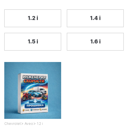
1.2 i
1.4 i
1.5 i
1.6 i
>
>
Chevrolet
Aveo
1.2 i