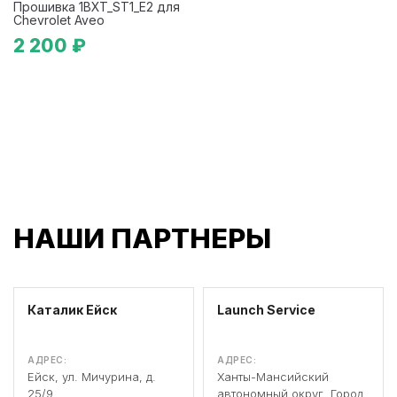
Прошивка 1BXT_ST1_E2 для
Chevrolet Aveo
2 200 ₽
НАШИ ПАРТНЕРЫ
Каталик Ейск
Launch Service
АДРЕС:
АДРЕС:
Ейск, ул. Мичурина, д.
Ханты-Мансийский
25/9
автономный округ, Город