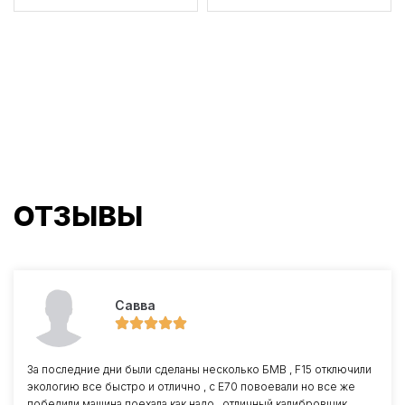
ОТЗЫВЫ
Савва
За последние дни были сделаны несколько БМВ , F15 отключили
экологию все быстро и отлично , с Е70 повоевали но все же
победили машина поехала как надо , отличный калибровщик