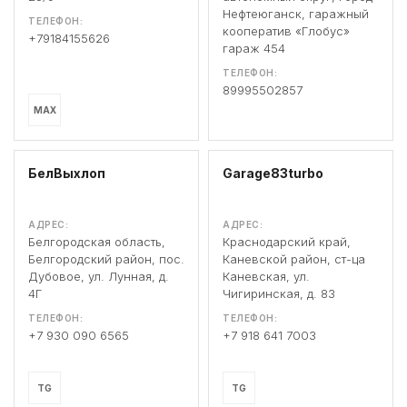
Нефтеюганск, гаражный
ТЕЛЕФОН:
кооператив «Глобус»
+79184155626
гараж 454
ТЕЛЕФОН:
89995502857
MAX
БелВыхлоп
Garage83turbo
АДРЕС:
АДРЕС:
Белгородская область,
Краснодарский край,
Белгородский район, пос.
Каневской район, ст-ца
Дубовое, ул. Лунная, д.
Каневская, ул.
4Г
Чигиринская, д. 83
ТЕЛЕФОН:
ТЕЛЕФОН:
+7 930 090 6565
+7 918 641 7003
TG
TG