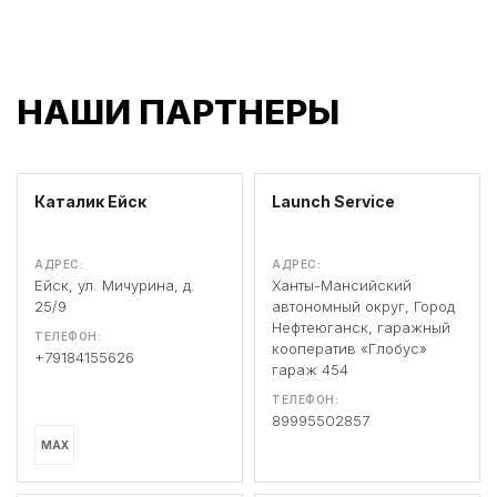
НАШИ ПАРТНЕРЫ
Каталик Ейск
Launch Service
АДРЕС:
АДРЕС:
Ейск, ул. Мичурина, д.
Ханты-Мансийский
25/9
автономный округ, Город
Нефтеюганск, гаражный
ТЕЛЕФОН:
кооператив «Глобус»
+79184155626
гараж 454
ТЕЛЕФОН:
89995502857
MAX