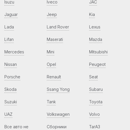
Isuzu
Iveco
JAC
Jaguar
Jeep
Kia
Lada
Land Rover
Lexus
Lifan
Maserati
Mazda
Mercedes
Mini
Mitsubishi
Nissan
Opel
Peugeot
Porsche
Renault
Seat
Skoda
Ssang Yong
Subaru
Suzuki
Tank
Toyota
UAZ
Volkswagen
Volvo
Все авто не
Сборники
ТагАЗ