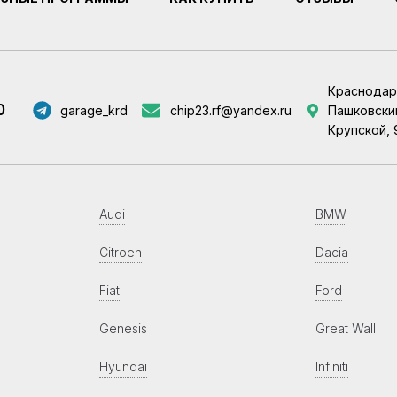
Краснодар
0
garage_krd
chip23.rf@yandex.ru
Пашковский
Крупской, 
Audi
BMW
Citroen
Dacia
Fiat
Ford
Genesis
Great Wall
Hyundai
Infiniti