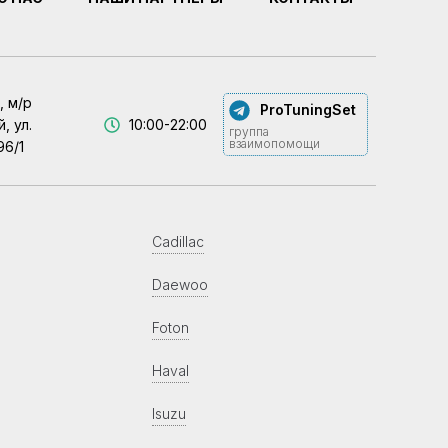
, м/р
ProTuningSet
, ул.
10:00-22:00
группа
взаимопомощи
96/1
Cadillac
Daewoo
Foton
Haval
Isuzu