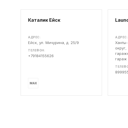
Каталик Ейск
Launc
АДРЕС:
АДРЕС:
Ейск, ул. Мичурина, д. 25/9
Ханты
округ,
ТЕЛЕФОН:
гаражн
+79184155626
гараж
ТЕЛЕФО
89995
MAX