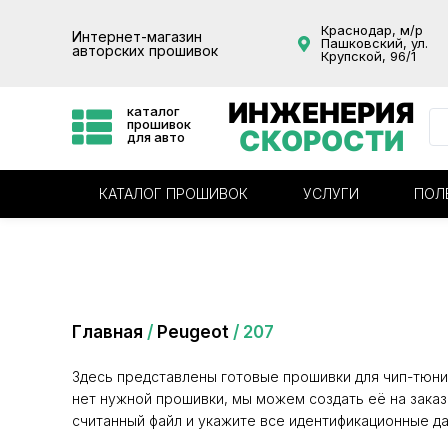
Краснодар, м/р
Интернет-магазин
Пашковский, ул.
авторских прошивок
Крупской, 96/1
ИНЖЕНЕРИЯ
каталог
прошивок
СКОРОСТИ
для авто
КАТАЛОГ ПРОШИВОК
УСЛУГИ
ПОЛ
Категория: 207
Главная
/
Peugeot
/ 207
Здесь представлены готовые прошивки для чип-тюни
нет нужной прошивки, мы можем создать её на заказ
считанный файл и укажите все идентификационные да