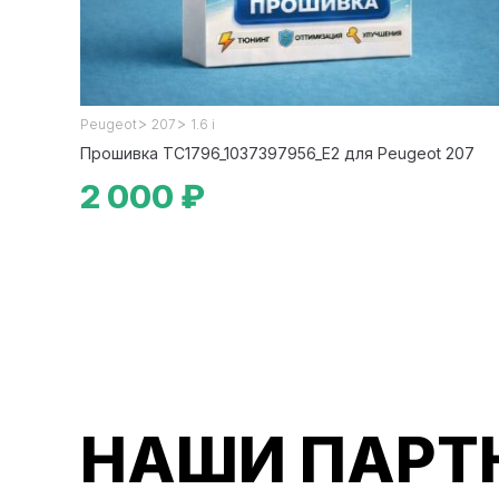
>
>
Peugeot
207
1.6 i
Прошивка TC1796_1037397956_E2 для Peugeot 207
2 000 ₽
НАШИ ПАРТ