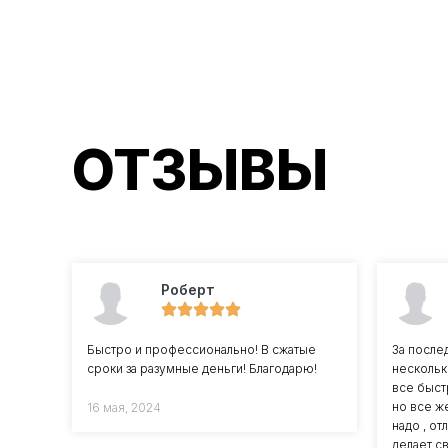
ОТЗЫВЫ
Роберт
Быстро и профессионально! В сжатые
За после
сроки за разумные деньги! Благодарю!
нескольк
все быст
но все ж
16 мая, 2024
надо , о
делает с