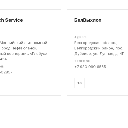
h Service
БелВыхлоп
АДРЕС:
-Мансийский автономный
Белгородская область,
 Город Нефтеюганск,
Белгородский район, пос.
ый кооператив «Глобус»
Дубовое, ул. Лунная, д. 4Г
 454
ТЕЛЕФОН:
+7 930 090 6565
Н:
502857
TG