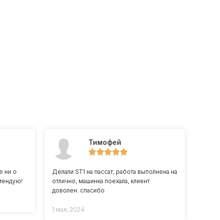
Тимофей
е ни о
Делали ST1 на пассат, работа выполнена на
мендую!
отлично, машинка поехала, клиент
доволен. спасибо
1 мая, 2024