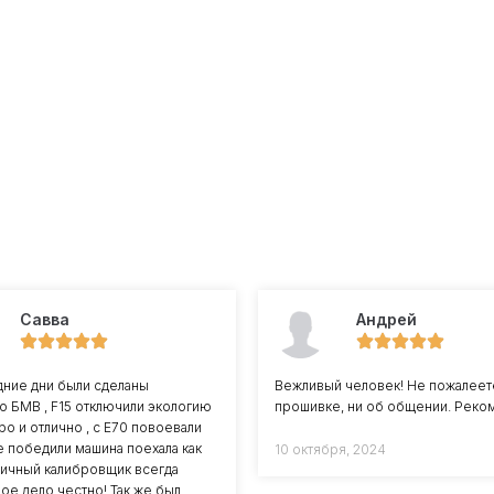
Савва
Андрей
дние дни были сделаны
Вежливый человек! Не пожалеет
о БМВ , F15 отключили экологию
прошивке, ни об общении. Реко
ро и отлично , с Е70 повоевали
е победили машина поехала как
10 октября, 2024
тличный калибровщик всегда
вое дело честно! Так же был