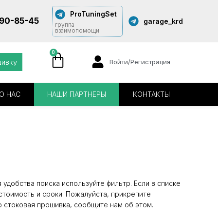
ProTuningSet
290-85-45
garage_krd
группа
взаимопомощи
0
шивку
Войти/Регистрация
О НАС
НАШИ ПАРТНЕРЫ
КОНТАКТЫ
удобства поиска используйте фильтр. Если в списке
стоимость и сроки. Пожалуйста, прикрепите
о стоковая прошивка, сообщите нам об этом.