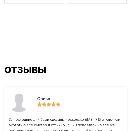
ОТЗЫВЫ
Савва
За последние дни были сделаны несколько БМВ , F15 отключили
экологию все быстро и отлично , с Е70 повоевали но все же
победили машина поехала как надо , отличный калибровщик