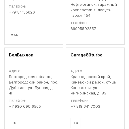
Нефтеюганск, гаражный
ТЕЛЕФОН:
кооператив «Глобус»
+79184155626
гараж 454
ТЕЛЕФОН:
89995502857
MAX
БелВыхлоп
Garage83turbo
АДРЕС:
АДРЕС:
Белгородская область,
Краснодарский край,
Белгородский район, пос.
Каневской район, ст-ца
Дубовое, ул. Лунная, д.
Каневская, ул.
4Г
Чигиринская, д. 83
ТЕЛЕФОН:
ТЕЛЕФОН:
+7 930 090 6565
+7 918 641 7003
TG
TG