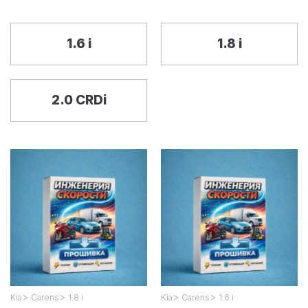
1.6 i
1.8 i
2.0 CRDi
>
>
>
>
Kia
Carens
1.8 i
Kia
Carens
1.6 i