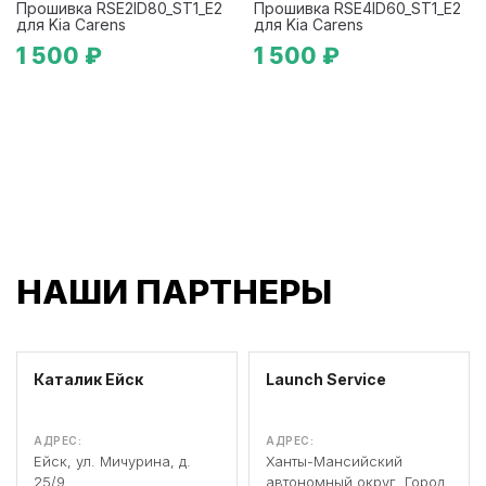
Прошивка RSE2ID80_ST1_E2
Прошивка RSE4ID60_ST1_E2
для Kia Carens
для Kia Carens
1 500 ₽
1 500 ₽
НАШИ ПАРТНЕРЫ
Каталик Ейск
Launch Service
АДРЕС:
АДРЕС:
Ейск, ул. Мичурина, д.
Ханты-Мансийский
25/9
автономный округ, Город