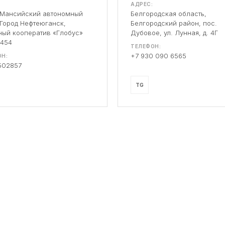
АДРЕС:
-Мансийский автономный
Белгородская область,
 Город Нефтеюганск,
Белгородский район, пос.
ый кооператив «Глобус»
Дубовое, ул. Лунная, д. 4Г
 454
ТЕЛЕФОН:
+7 930 090 6565
Н:
502857
TG