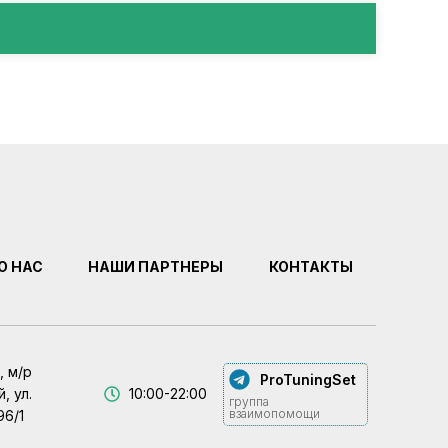
О НАС
НАШИ ПАРТНЕРЫ
КОНТАКТЫ
, м/р
ProTuningSet
, ул.
10:00-22:00
группа
взаимопомощи
96/1