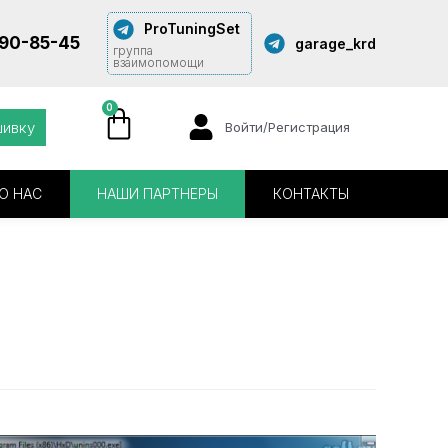
ProTuningSet
290-85-45
garage_krd
группа
взаимопомощи
0
шивку
Войти/Регистрация
О НАС
НАШИ ПАРТНЕРЫ
КОНТАКТЫ