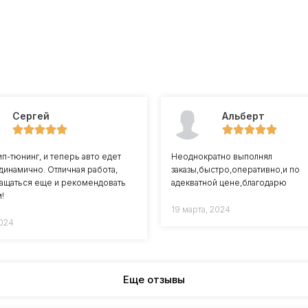
Сергей
Альберт
ип-тюнинг, и теперь авто едет
Неоднократно выполнял
 динамично. Отличная работа,
заказы,быстро,оперативно,и по
ащаться еще и рекомендовать
адекватной цене,благодарю
!
19 марта, 2024
2024
Еще отзывы