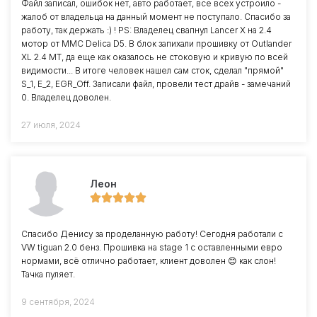
Файл записал, ошибок нет, авто работает, все всех устроило -
жалоб от владельца на данный момент не поступало. Спасибо за
работу, так держать :) ! PS: Владелец свапнул Lancer X на 2.4
мотор от MMC Delica D5. В блок запихали прошивку от Outlander
XL 2.4 MT, да еще как оказалось не стоковую и кривую по всей
видимости... В итоге человек нашел сам сток, сделал "прямой"
S_1, E_2, EGR_Off. Записали файл, провели тест драйв - замечаний
0. Владелец доволен.
27 июля, 2024
Леон
Спасибо Денису за проделанную работу! Сегодня работали с
VW tiguan 2.0 бенз. Прошивка на stage 1 с оставленными евро
нормами, всё отлично работает, клиент доволен 😊 как слон!
Тачка пуляет.
9 сентября, 2024