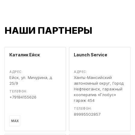
НАШИ ПАРТНЕРЫ
Каталик Ейск
Launch Service
АДРЕС:
АДРЕС:
Ейск, ул. Мичурина, д.
Ханты-Мансийский
25/9
автономный округ, Город
Нефтеюганск, гаражный
ТЕЛЕФОН:
кооператив «Глобус»
+79184155626
гараж 454
ТЕЛЕФОН:
89995502857
MAX