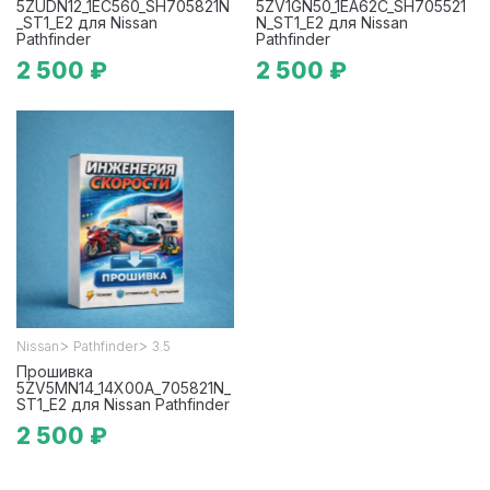
5ZUDN12_1EC560_SH705821N
5ZV1GN50_1EA62C_SH705521
_ST1_E2 для Nissan
N_ST1_E2 для Nissan
Pathfinder
Pathfinder
2 500 ₽
2 500 ₽
>
>
Nissan
Pathfinder
3.5
Прошивка
5ZV5MN14_14X00A_705821N_
ST1_E2 для Nissan Pathfinder
2 500 ₽