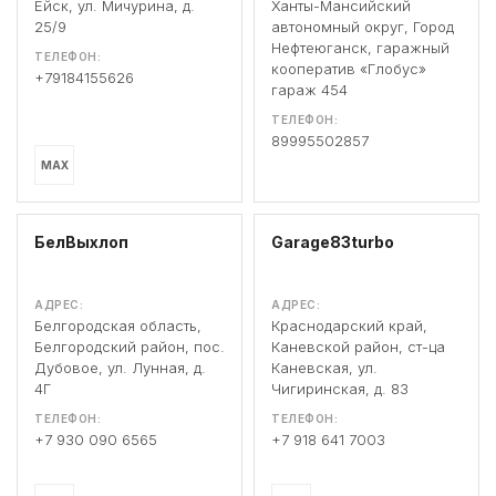
Ейск, ул. Мичурина, д.
Ханты-Мансийский
25/9
автономный округ, Город
Нефтеюганск, гаражный
ТЕЛЕФОН:
кооператив «Глобус»
+79184155626
гараж 454
ТЕЛЕФОН:
89995502857
MAX
БелВыхлоп
Garage83turbo
АДРЕС:
АДРЕС:
Белгородская область,
Краснодарский край,
Белгородский район, пос.
Каневской район, ст-ца
Дубовое, ул. Лунная, д.
Каневская, ул.
4Г
Чигиринская, д. 83
ТЕЛЕФОН:
ТЕЛЕФОН:
+7 930 090 6565
+7 918 641 7003