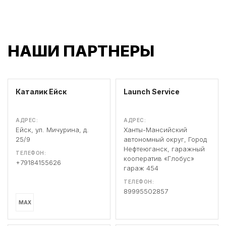
НАШИ ПАРТНЕРЫ
Каталик Ейск
Launch Service
АДРЕС:
АДРЕС:
Ейск, ул. Мичурина, д.
Ханты-Мансийский
25/9
автономный округ, Город
Нефтеюганск, гаражный
ТЕЛЕФОН:
кооператив «Глобус»
+79184155626
гараж 454
ТЕЛЕФОН:
89995502857
MAX