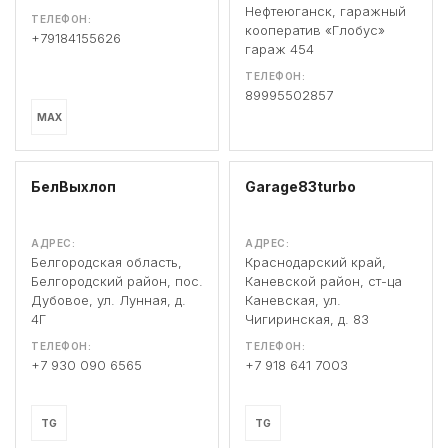
Нефтеюганск, гаражный
ТЕЛЕФОН:
кооператив «Глобус»
+79184155626
гараж 454
ТЕЛЕФОН:
89995502857
MAX
БелВыхлоп
Garage83turbo
АДРЕС:
АДРЕС:
Белгородская область,
Краснодарский край,
Белгородский район, пос.
Каневской район, ст-ца
Дубовое, ул. Лунная, д.
Каневская, ул.
4Г
Чигиринская, д. 83
ТЕЛЕФОН:
ТЕЛЕФОН:
+7 930 090 6565
+7 918 641 7003
TG
TG