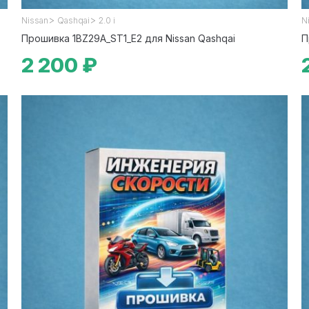
>
>
Nissan
Qashqai
2.0 i
N
Прошивка 1BZ29A_ST1_E2 для Nissan Qashqai
П
2 200 ₽