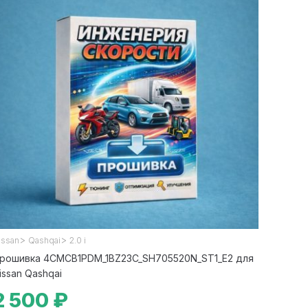
>
>
issan
Qashqai
2.0 i
рошивка 4CMCB1PDM_1BZ23C_SH705520N_ST1_E2 для
issan Qashqai
2 500 ₽