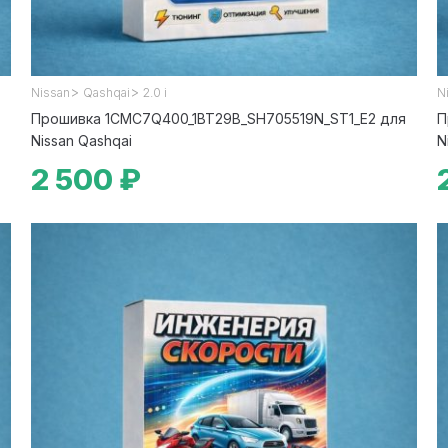
>
>
Nissan
Qashqai
2.0 i
N
Прошивка 1CMC7Q400_1BT29B_SH705519N_ST1_E2 для
П
Nissan Qashqai
N
2 500 ₽