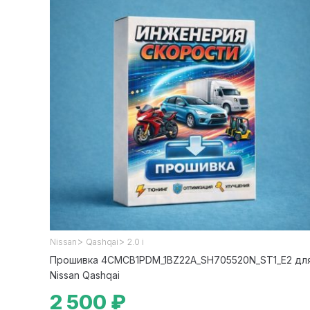
>
>
Nissan
Qashqai
2.0 i
Прошивка 4CMCB1PDM_1BZ22A_SH705520N_ST1_E2 дл
Nissan Qashqai
2 500 ₽