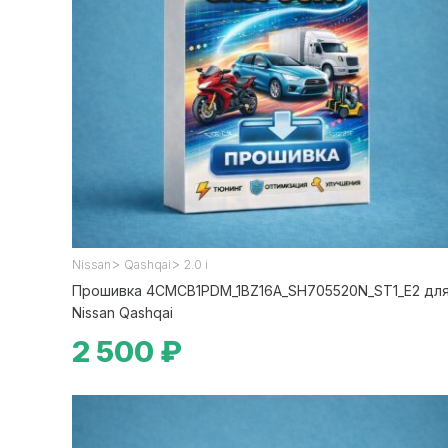
>
>
Nissan
Qashqai
2.0 i
Прошивка 4CMCB1PDM_1BZ16A_SH705520N_ST1_E2 дл
Nissan Qashqai
2 500 ₽