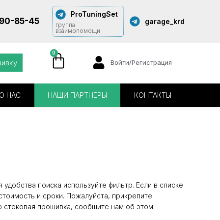
ProTuningSet
290-85-45
garage_krd
группа
взаимопомощи
0
шивку
Войти/Регистрация
О НАС
НАШИ ПАРТНЕРЫ
КОНТАКТЫ
 удобства поиска используйте фильтр. Если в списке
стоимость и сроки. Пожалуйста, прикрепите
о стоковая прошивка, сообщите нам об этом.