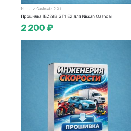
>
>
Nissan
Qashqai
2.0 i
Прошивка 1BZ28B_ST1_E2 для Nissan Qashqai
2 200 ₽