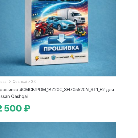
>
>
issan
Qashqai
2.0 i
рошивка 4CMCB1PDM_1BZ20C_SH705520N_ST1_E2 для
issan Qashqai
2 500 ₽