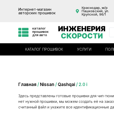
Краснодар, м/р
Интернет-магазин
Пашковский, ул.
авторских прошивок
Крупской, 96/1
ИНЖЕНЕРИЯ
каталог
прошивок
СКОРОСТИ
для авто
КАТАЛОГ ПРОШИВОК
УСЛУГИ
ПОЛ
Категория: 2.0 i
Главная
/
Nissan
/
Qashqai
/ 2.0 i
Здесь представлены готовые прошивки для чип-тюни
нет нужной прошивки, мы можем создать её на заказ
считанный файл и укажите все идентификационные да