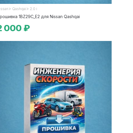
>
>
issan
Qashqai
2.0 i
рошивка 1BZ29C_E2 для Nissan Qashqai
2 000 ₽