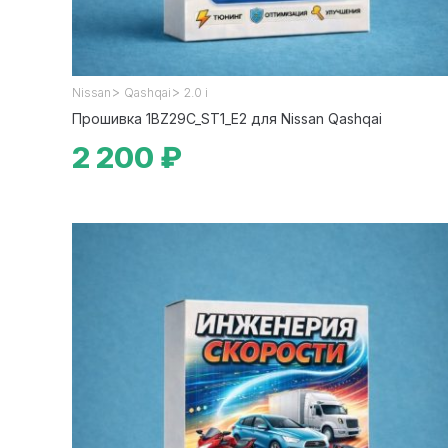
>
>
Nissan
Qashqai
2.0 i
Прошивка 1BZ29C_ST1_E2 для Nissan Qashqai
2 200 ₽