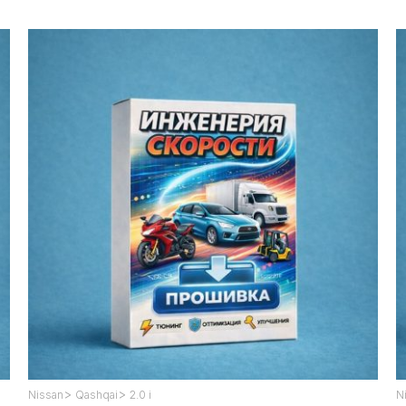
>
>
Nissan
Qashqai
2.0 i
N