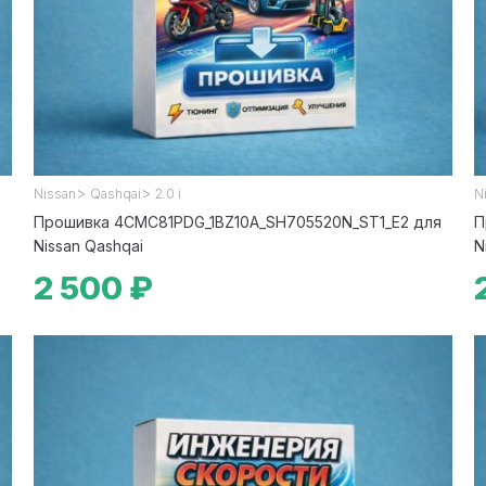
>
>
Nissan
Qashqai
2.0 i
N
Прошивка 4CMC81PDG_1BZ10A_SH705520N_ST1_E2 для
П
Nissan Qashqai
N
2 500 ₽