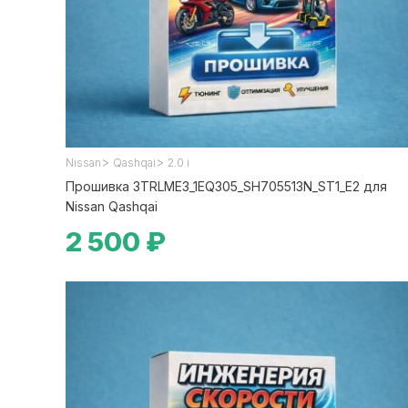
>
>
Nissan
Qashqai
2.0 i
Прошивка 3TRLME3_1EQ305_SH705513N_ST1_E2 для
Nissan Qashqai
2 500 ₽