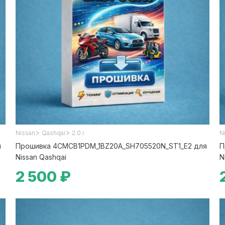
>
>
Nissan
Qashqai
2.0 i
N
я
Прошивка 4CMCB1PDM_1BZ20A_SH705520N_ST1_E2 для
П
Nissan Qashqai
N
2 500 ₽