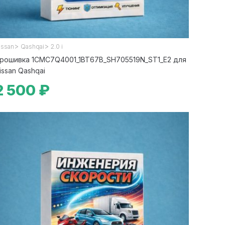
>
>
issan
Qashqai
2.0 i
рошивка 1CMC7Q4001_1BT67B_SH705519N_ST1_E2 для
issan Qashqai
2 500 ₽