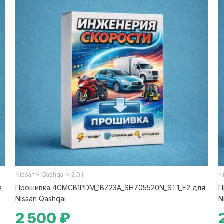
>
>
Nissan
Qashqai
2.0 i
N
я
Прошивка 4CMCB1PDM_1BZ23A_SH705520N_ST1_E2 для
П
Nissan Qashqai
N
2 500 ₽