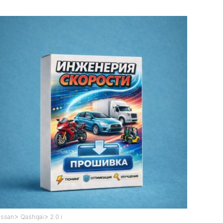
>
>
issan
Qashqai
2.0 i