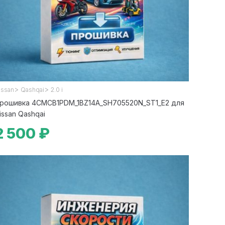
>
>
issan
Qashqai
2.0 i
рошивка 4CMCB1PDM_1BZ14A_SH705520N_ST1_E2 для
issan Qashqai
2 500 ₽