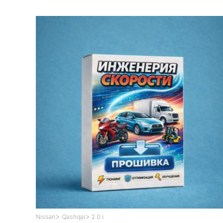
>
>
Nissan
Qashqai
2.0 i