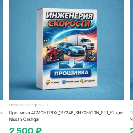
>
>
Nissan
Qashqai
2.0 i
N
ля
Прошивка 4CMCHTPDX_1BZ24B_SH705520N_ST1_E2 для
П
Nissan Qashqai
N
2 500 ₽