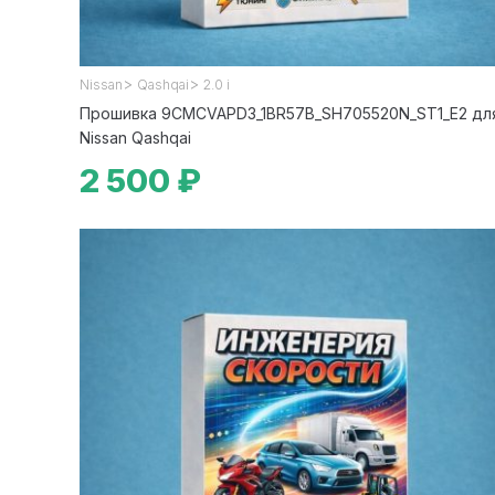
>
>
Nissan
Qashqai
2.0 i
Прошивка 9CMCVAPD3_1BR57B_SH705520N_ST1_E2 дл
Nissan Qashqai
2 500 ₽