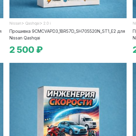
>
>
Nissan
Qashqai
2.0 i
N
я
Прошивка 9CMCVAPD3_1BR57D_SH705520N_ST1_E2 для
П
Nissan Qashqai
N
2 500 ₽