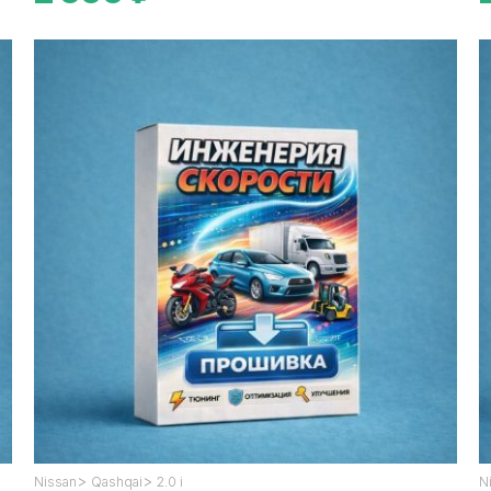
>
>
Nissan
Qashqai
2.0 i
N