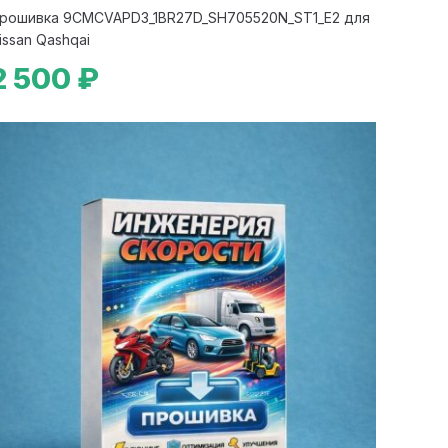
рошивка 9CMCVAPD3_1BR27D_SH705520N_ST1_E2 для
issan Qashqai
2 500 ₽