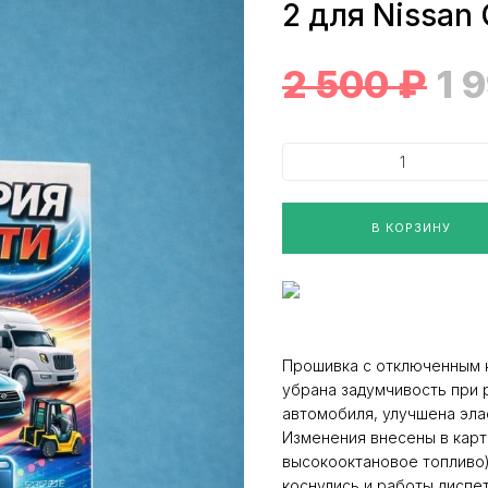
2 для Nissan
2 500
₽
1 
В КОРЗИНУ
Прошивка с отключенным к
убрана задумчивость при 
автомобиля, улучшена эла
Изменения внесены в карт
высокооктановое топливо)
коснулись и работы диспе