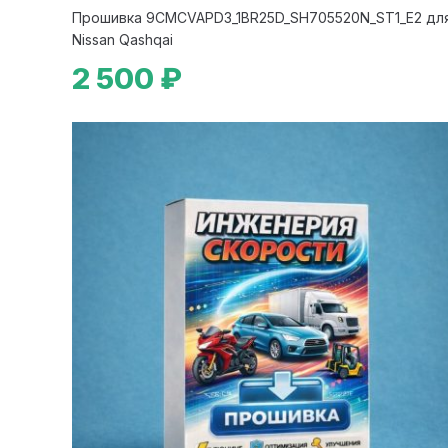
Прошивка 9CMCVAPD3_1BR25D_SH705520N_ST1_E2 дл
Nissan Qashqai
2 500 ₽