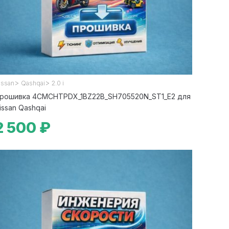
>
>
issan
Qashqai
2.0 i
рошивка 4CMCHTPDX_1BZ22B_SH705520N_ST1_E2 для
issan Qashqai
2 500 ₽