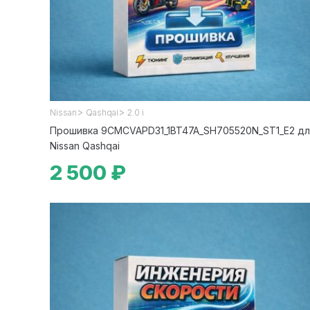
>
>
Nissan
Qashqai
2.0 i
Прошивка 9CMCVAPD31_1BT47A_SH705520N_ST1_E2 дл
Nissan Qashqai
2 500 ₽