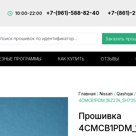
+7-(961)-588-82-40
+7-(861)-
10:00-22:00
Заказать про
ЕЗНЫЕ ПРОГРАММЫ
КАК КУПИТЬ
ОТЗЫВЫ
Главная
/
Nissan
/
Qashqai
4CMCB1PDM_1BZ27A_SH7055
Прошивка
4CMCB1PDM_