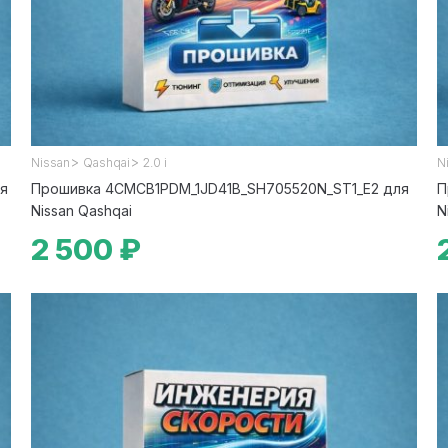
>
>
Nissan
Qashqai
2.0 i
N
я
Прошивка 4CMCB1PDM_1JD41B_SH705520N_ST1_E2 для
П
Nissan Qashqai
N
2 500 ₽