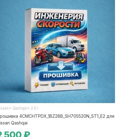
>
>
issan
Qashqai
2.0 i
рошивка 4CMCHTPDX_1BZ28B_SH705520N_ST1_E2 для
issan Qashqai
2 500 ₽