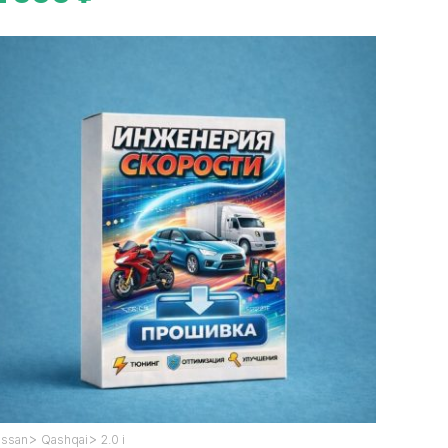
>
>
issan
Qashqai
2.0 i