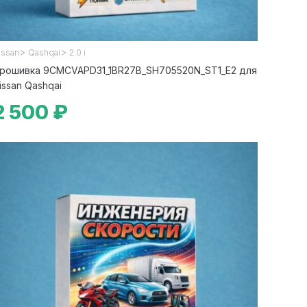
>
>
issan
Qashqai
2.0 i
рошивка 9CMCVAPD31_1BR27B_SH705520N_ST1_E2 для
issan Qashqai
2 500 ₽