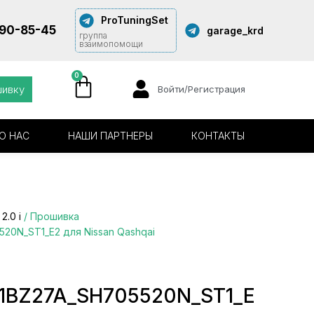
ProTuningSet
290-85-45
garage_krd
группа
взаимопомощи
0
шивку
Войти/Регистрация
О НАС
НАШИ ПАРТНЕРЫ
КОНТАКТЫ
/
2.0 i
/ Прошивка
20N_ST1_E2 для Nissan Qashqai
1BZ27A_SH705520N_ST1_E