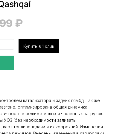
 Qashqai
999
₽
Купить в 1 клик
онтролем катализатора и задних лямбд. Так же
разгоне, оптимизирована общая динамика
стичность в режиме малых и частичных нагрузок.
ы УОЗ (без необходимости заливать
, карт топливоподачи и их коррекций. Изменения
тчера режимов. Внесены изменения в калибровки