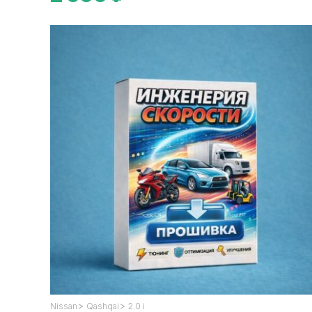
>
>
Nissan
Qashqai
2.0 i