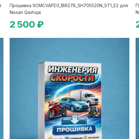
я
Прошивка 9CMCVAPD3_1BR27B_SH705520N_ST1_E2 для
П
Nissan Qashqai
N
2 500 ₽