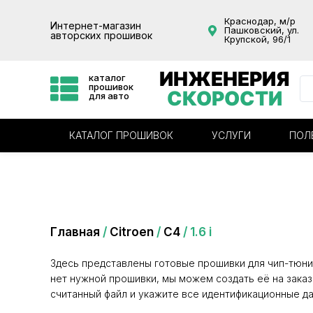
Краснодар, м/р
Интернет-магазин
Пашковский, ул.
авторских прошивок
Крупской, 96/1
ИНЖЕНЕРИЯ
каталог
прошивок
СКОРОСТИ
для авто
КАТАЛОГ ПРОШИВОК
УСЛУГИ
ПОЛ
Категория: 1.6 i
Главная
/
Citroen
/
C4
/ 1.6 i
Здесь представлены готовые прошивки для чип-тюни
нет нужной прошивки, мы можем создать её на заказ
считанный файл и укажите все идентификационные да