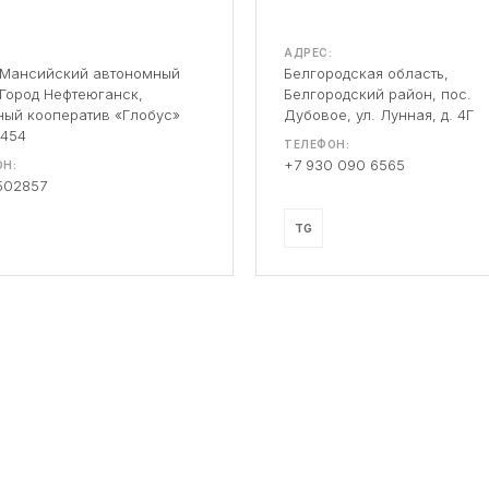
АДРЕС:
-Мансийский автономный
Белгородская область,
 Город Нефтеюганск,
Белгородский район, пос.
ый кооператив «Глобус»
Дубовое, ул. Лунная, д. 4Г
 454
ТЕЛЕФОН:
+7 930 090 6565
Н:
502857
TG