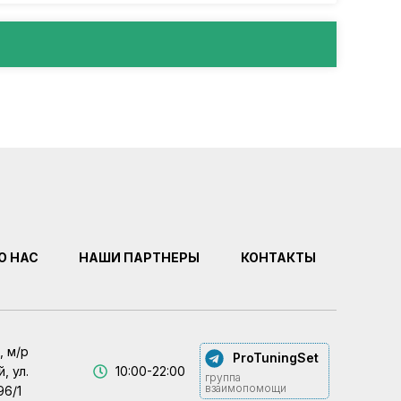
О НАС
НАШИ ПАРТНЕРЫ
КОНТАКТЫ
, м/р
ProTuningSet
, ул.
10:00-22:00
группа
взаимопомощи
96/1