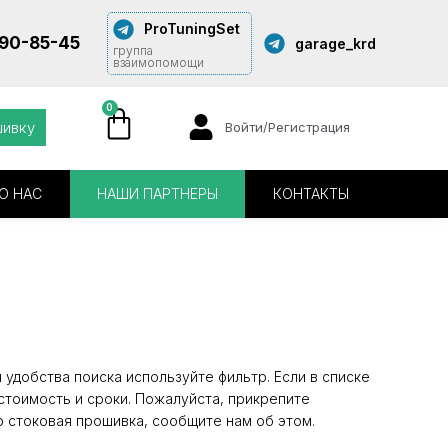
ProTuningSet
290-85-45
garage_krd
группа
взаимопомощи
0
шивку
Войти/Регистрация
О НАС
НАШИ ПАРТНЕРЫ
КОНТАКТЫ
удобства поиска используйте фильтр. Если в списке
стоимость и сроки. Пожалуйста, прикрепите
о стоковая прошивка, сообщите нам об этом.