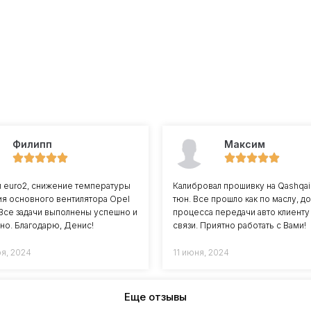
Филипп
Максим
л euro2, снижение температуры
Калибровал прошивку на Qashqai J
я основного вентилятора Opel
тюн. Все прошло как по маслу, до
8 Все задачи выполнены успешно и
процесса передачи авто клиенту
но. Благодарю, Денис!
связи. Приятно работать с Вами!
ря, 2024
11 июня, 2024
Еще отзывы