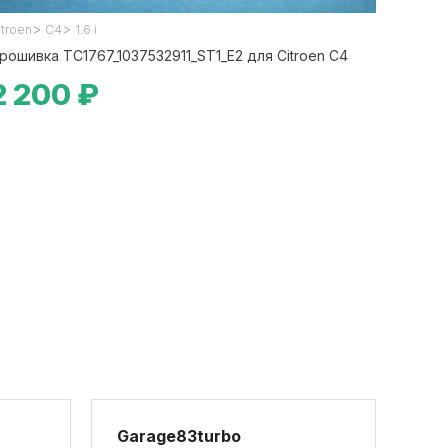
>
>
itroen
C4
1.6 i
рошивка TC1767_1037532911_ST1_E2 для Citroen C4
2 200 ₽
Garage83turbo