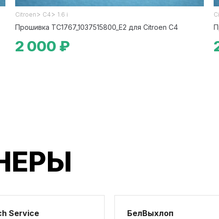
>
>
Citroen
C4
1.6 i
C
Прошивка TC1767_1037515800_E2 для Citroen C4
П
2 000 ₽
НЕРЫ
h Service
БелВыхлоп