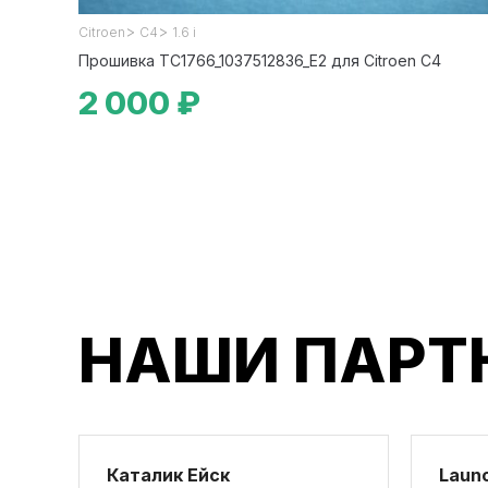
>
>
Citroen
C4
1.6 i
Прошивка TC1766_1037512836_E2 для Citroen C4
2 000 ₽
НАШИ ПАРТ
Каталик Ейск
Launc