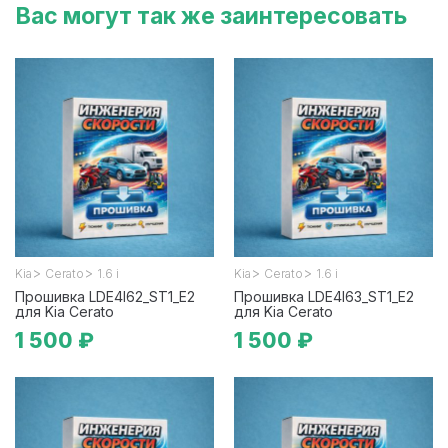
Вас могут так же заинтересовать
>
>
>
>
Kia
Cerato
1.6 i
Kia
Cerato
1.6 i
Прошивка LDE4I62_ST1_E2
Прошивка LDE4I63_ST1_E2
для Kia Cerato
для Kia Cerato
1 500 ₽
1 500 ₽