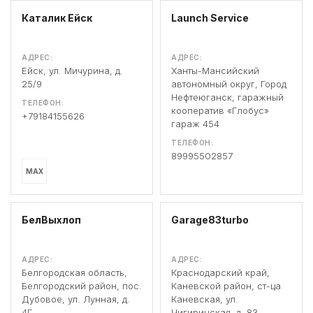
Каталик Ейск
Launch Service
АДРЕС:
АДРЕС:
Ейск, ул. Мичурина, д.
Ханты-Мансийский
25/9
автономный округ, Город
Нефтеюганск, гаражный
ТЕЛЕФОН:
кооператив «Глобус»
+79184155626
гараж 454
ТЕЛЕФОН:
89995502857
MAX
БелВыхлоп
Garage83turbo
АДРЕС:
АДРЕС:
Белгородская область,
Краснодарский край,
Белгородский район, пос.
Каневской район, ст-ца
Дубовое, ул. Лунная, д.
Каневская, ул.
4Г
Чигиринская, д. 83