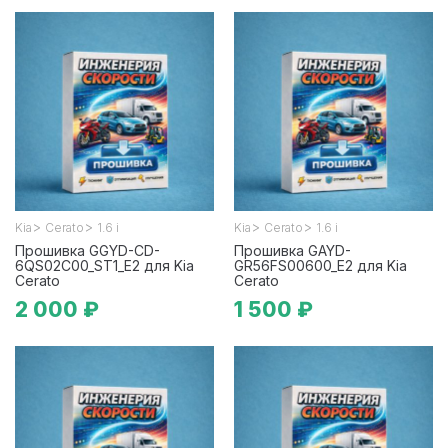
>
>
>
>
Kia
Cerato
1.6 i
Kia
Cerato
1.6 i
Прошивка GGYD-CD-
Прошивка GAYD-
6QS02C00_ST1_E2 для Kia
GR56FS00600_E2 для Kia
Cerato
Cerato
2 000 ₽
1 500 ₽