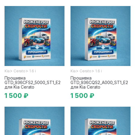
>
>
>
>
Kia
Cerato
1.6 i
Kia
Cerato
1.6 i
Прошивка
Прошивка
GTD_936CFS2_5000_ST1_E2
GTD_936CQS2_A000_ST1_E2
для Kia Cerato
для Kia Cerato
1 500 ₽
1 500 ₽