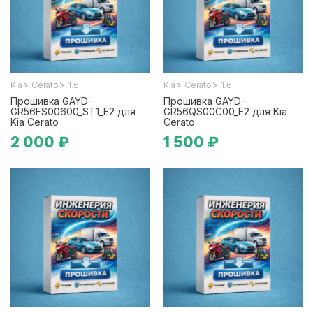
>
>
>
>
Kia
Cerato
1.6 i
Kia
Cerato
1.6 i
Прошивка GAYD-
Прошивка GAYD-
GR56FS00600_ST1_E2 для
GR56QS00C00_E2 для Kia
Kia Cerato
Cerato
2 000 ₽
1 500 ₽