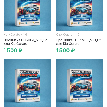
>
>
>
>
Kia
Cerato
1.6 i
Kia
Cerato
1.6 i
Прошивка LDE4I64_ST1_E2
Прошивка LDE4M65_ST1_E2
для Kia Cerato
для Kia Cerato
1 500 ₽
1 500 ₽