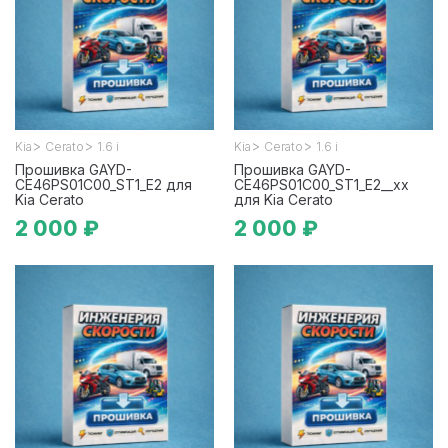
>
>
>
>
Kia
Cerato
1.6 i
Kia
Cerato
1.6 i
Прошивка GAYD-
Прошивка GAYD-
CE46PS01C00_ST1_E2 для
CE46PS01C00_ST1_E2__xx
Kia Cerato
для Kia Cerato
2 000 ₽
2 000 ₽