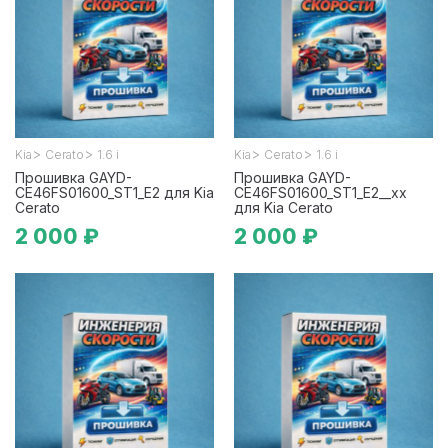
>
>
>
>
Kia
Cerato
1.6 i
Kia
Cerato
1.6 i
Прошивка GAYD-
Прошивка GAYD-
CE46FS01600_ST1_E2 для Kia
CE46FS01600_ST1_E2__xx
Cerato
для Kia Cerato
2 000 ₽
2 000 ₽