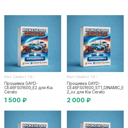
>
>
>
>
Kia
Cerato
1.6 i
Kia
Cerato
1.6 i
Прошивка GAYD-
Прошивка GAYD-
CE46FS01600_E2 для Kia
CE46FS01600_ST1_DINAMIC_E
Cerato
2_xx для Kia Cerato
1 500 ₽
2 000 ₽