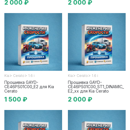
2 000 ₽
2 000 ₽
>
>
>
>
Kia
Cerato
1.6 i
Kia
Cerato
1.6 i
Прошивка GAYD-
Прошивка GAYD-
CE46PS01C00_E2 для Kia
CE46PS01C00_ST1_DINAMIC_
Cerato
E2_xx для Kia Cerato
1 500 ₽
2 000 ₽