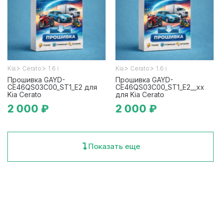
>
>
>
>
Kia
Cerato
1.6 i
Kia
Cerato
1.6 i
Прошивка GAYD-
Прошивка GAYD-
CE46QS03C00_ST1_E2 для
CE46QS03C00_ST1_E2__xx
Kia Cerato
для Kia Cerato
2 000 ₽
2 000 ₽
Показать еще