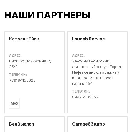
НАШИ ПАРТНЕРЫ
Каталик Ейск
Launch Service
АДРЕС:
АДРЕС:
Ейск, ул. Мичурина, д.
Ханты-Мансийский
25/9
автономный округ, Город
Нефтеюганск, гаражный
ТЕЛЕФОН:
кооператив «Глобус»
+79184155626
гараж 454
ТЕЛЕФОН:
89995502857
MAX
БелВыхлоп
Garage83turbo