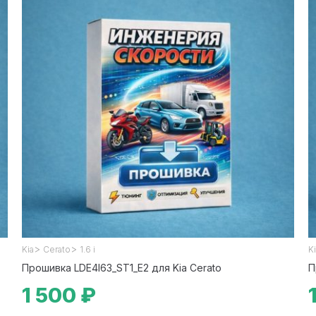
>
>
Kia
Cerato
1.6 i
K
Прошивка LDE4I63_ST1_E2 для Kia Cerato
П
1 500 ₽