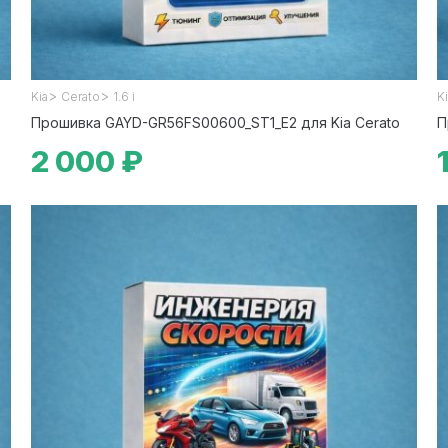
>
>
Kia
Cerato
1.6 i
K
Прошивка GAYD-GR56FS00600_ST1_E2 для Kia Cerato
П
2 000 ₽