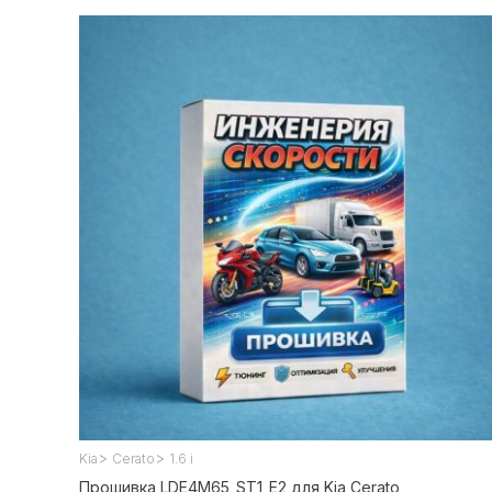
>
>
Kia
Cerato
1.6 i
Прошивка LDE4M65_ST1_E2 для Kia Cerato