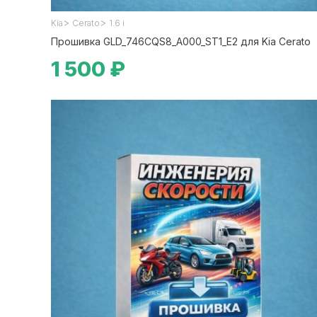
>
>
Kia
Cerato
1.6 i
Прошивка GLD_746CQS8_A000_ST1_E2 для Kia Cerato
1 500 ₽