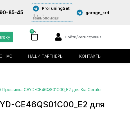
ProTuningSet
290-85-45
garage_krd
группа
взаимопомощи
0
шивку
Войти/Регистрация
О НАС
НАШИ ПАРТНЕРЫ
КОНТАКТЫ
/ Прошивка GAYD-CE46QS01C00_E2 для Kia Cerato
AYD-CE46QS01C00_E2 для