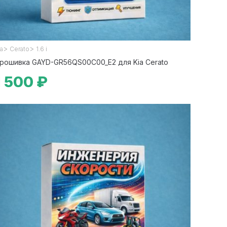
>
>
ia
Cerato
1.6 i
рошивка GAYD-GR56QS00C00_E2 для Kia Cerato
1 500 ₽