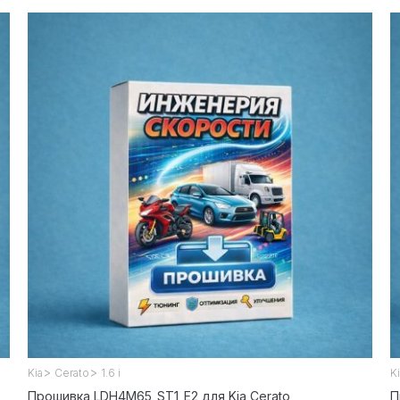
>
>
Kia
Cerato
1.6 i
K
Прошивка LDH4M65_ST1_E2 для Kia Cerato
П