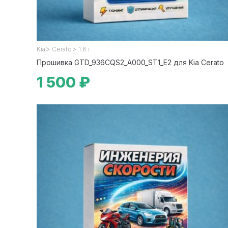
>
>
Kia
Cerato
1.6 i
Прошивка GTD_936CQS2_A000_ST1_E2 для Kia Cerato
1 500 ₽