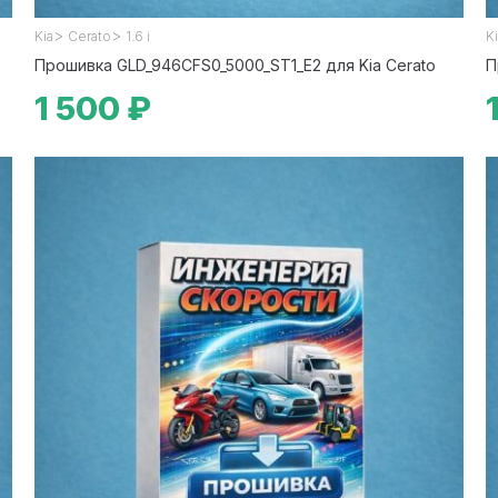
>
>
Kia
Cerato
1.6 i
K
Прошивка GLD_946CFS0_5000_ST1_E2 для Kia Cerato
П
1 500 ₽