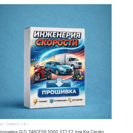
>
>
ia
Cerato
1.6 i
рошивка GLD_746CFS6_5000_ST1_E2 для Kia Cerato