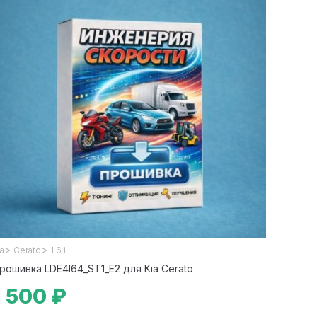
>
>
ia
Cerato
1.6 i
рошивка LDE4I64_ST1_E2 для Kia Cerato
1 500 ₽