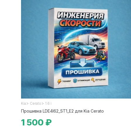
>
>
Kia
Cerato
1.6 i
Прошивка LDE4I62_ST1_E2 для Kia Cerato
1 500 ₽