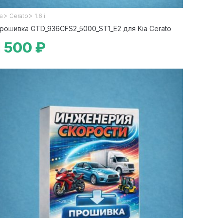
>
>
ia
Cerato
1.6 i
рошивка GTD_936CFS2_5000_ST1_E2 для Kia Cerato
1 500 ₽