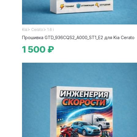
>
>
Kia
Cerato
1.6 i
Прошивка GTD_936CQS2_A000_ST1_E2 для Kia Cerato
1 500 ₽