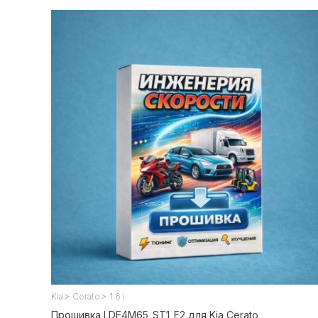
>
>
Kia
Cerato
1.6 i
Прошивка LDE4M65_ST1_E2 для Kia Cerato