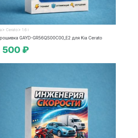
>
>
ia
Cerato
1.6 i
рошивка GAYD-GR56QS00C00_E2 для Kia Cerato
1 500 ₽