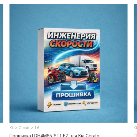
>
>
Kia
Cerato
1.6 i
K
Прошивка LDH4M65_ST1_E2 для Kia Cerato
П