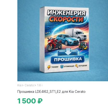
>
>
Kia
Cerato
1.6 i
Прошивка LDE4I62_ST1_E2 для Kia Cerato
1 500 ₽