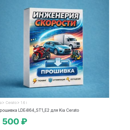
>
>
ia
Cerato
1.6 i
рошивка LDE4I64_ST1_E2 для Kia Cerato
1 500 ₽