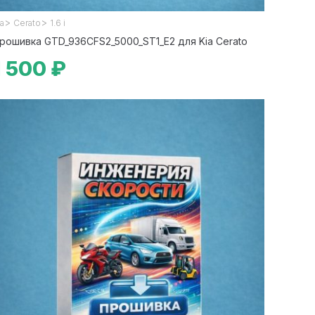
>
>
ia
Cerato
1.6 i
рошивка GTD_936CFS2_5000_ST1_E2 для Kia Cerato
1 500 ₽