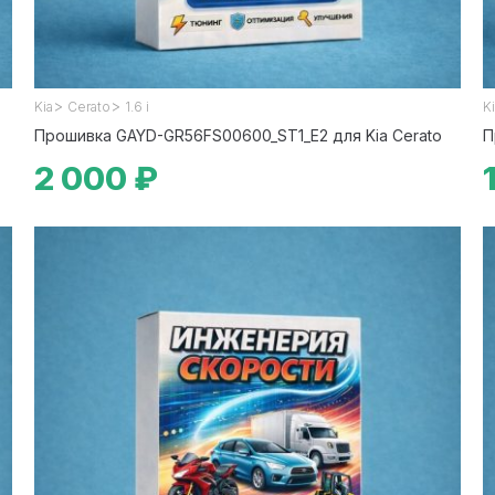
>
>
Kia
Cerato
1.6 i
K
Прошивка GAYD-GR56FS00600_ST1_E2 для Kia Cerato
П
2 000 ₽