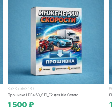
>
>
Kia
Cerato
1.6 i
K
Прошивка LDE4I63_ST1_E2 для Kia Cerato
П
1 500 ₽