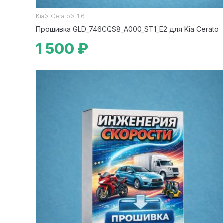
>
>
Kia
Cerato
1.6 i
Прошивка GLD_746CQS8_A000_ST1_E2 для Kia Cerato
1 500 ₽