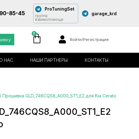
ProTuningSet
290-85-45
garage_krd
группа
взаимопомощи
0
шивку
Войти/Регистрация
О НАС
НАШИ ПАРТНЕРЫ
КОНТАКТЫ
/ Прошивка GLD_746CQS8_A000_ST1_E2 для Kia Cerato
D_746CQS8_A000_ST1_E2
o