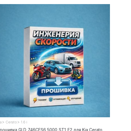
>
>
ia
Cerato
1.6 i
рошивка GLD_746CFS6_5000_ST1_E2 для Kia Cerato