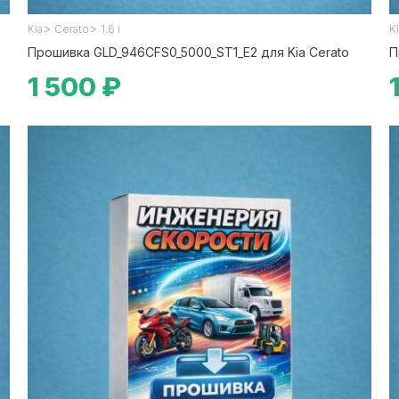
>
>
Kia
Cerato
1.6 i
K
Прошивка GLD_946CFS0_5000_ST1_E2 для Kia Cerato
П
1 500 ₽