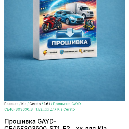
Главная
/
Kia
/
Cerato
/
1.6 i
/ Прошивка GAYD-
CE46FS03600_ST1_E2__xx для Kia Cerato
Прошивка GAYD-
CE46FS03600_ST1_E2__xx для Kia