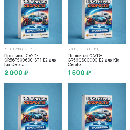
>
>
>
>
Kia
Cerato
1.6 i
Kia
Cerato
1.6 i
Прошивка GAYD-
Прошивка GAYD-
GR56FS00600_ST1_E2 для
GR56QS00C00_E2 для Kia
Kia Cerato
Cerato
2 000 ₽
1 500 ₽