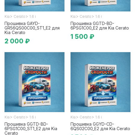
>
>
>
>
Kia
Cerato
1.6 i
Kia
Cerato
1.6 i
Прошивка GAYD-
Прошивка GGTD-BD-
GR56QS00C00_ST1_E2 для
6PSG1C00_E2 для Kia Cerato
Kia Cerato
1 500 ₽
2 000 ₽
>
>
>
>
Kia
Cerato
1.6 i
Kia
Cerato
1.6 i
Прошивка GGTD-BD-
Прошивка GGYD-CD-
6PSG1C00_ST1_E2 для Kia
6QS02C00_E2 для Kia Cerato
Cerato