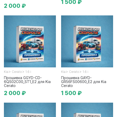
1 500 ₽
2 000 ₽
>
>
>
>
Kia
Cerato
1.6 i
Kia
Cerato
1.6 i
Прошивка GGYD-CD-
Прошивка GAYD-
6QS02C00_ST1_E2 для Kia
GR56FS00600_E2 для Kia
Cerato
Cerato
2 000 ₽
1 500 ₽