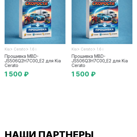
>
>
>
>
Kia
Cerato
1.6 i
Kia
Cerato
1.6 i
Прошивка MBD-
Прошивка MBD-
JS506Q2H7C00_E2 для Kia
JS506Q3H7C00_E2 для Kia
Cerato
Cerato
1 500 ₽
1 500 ₽
НАШИ ПАРТНЕРЫ