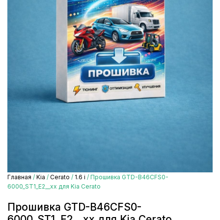
Главная
/
Kia
/
Cerato
/
1.6 i
/ Прошивка GTD-B46CFS0-
6000_ST1_E2__xx для Kia Cerato
Прошивка GTD-B46CFS0-
6000_ST1_E2__xx для Kia Cerato