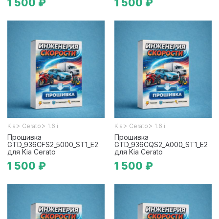
1 500 ₽
1 500 ₽
>
>
>
>
Kia
Cerato
1.6 i
Kia
Cerato
1.6 i
Прошивка
Прошивка
GTD_936CFS2_5000_ST1_E2
GTD_936CQS2_A000_ST1_E2
для Kia Cerato
для Kia Cerato
1 500 ₽
1 500 ₽