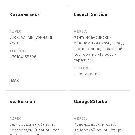
Каталик Ейск
Launch Service
АДРЕС:
АДРЕС:
Ейск, ул. Мичурина, д.
Ханты-Мансийский
25/9
автономный округ, Город
Нефтеюганск, гаражный
ТЕЛЕФОН:
кооператив «Глобус»
+79184155626
гараж 454
ТЕЛЕФОН:
89995502857
MAX
БелВыхлоп
Garage83turbo
АДРЕС:
АДРЕС:
Белгородская область,
Краснодарский край,
Белгородский район, пос.
Каневской район, ст-ца