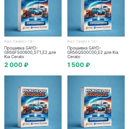
>
>
>
>
Kia
Cerato
1.6 i
Kia
Cerato
1.6 i
Прошивка GAYD-
Прошивка GAYD-
GR56FS00600_ST1_E2 для
GR56QS00C00_E2 для Kia
Kia Cerato
Cerato
2 000 ₽
1 500 ₽