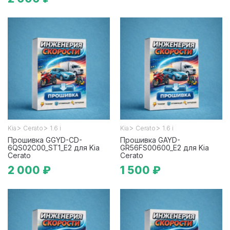
>
>
>
>
Kia
Cerato
1.6 i
Kia
Cerato
1.6 i
Прошивка GGYD-CD-
Прошивка GAYD-
6QS02C00_ST1_E2 для Kia
GR56FS00600_E2 для Kia
Cerato
Cerato
2 000 ₽
1 500 ₽