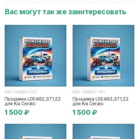
Вас могут так же заинтересовать
>
>
>
>
Kia
Cerato
1.6 i
Kia
Cerato
1.6 i
Прошивка LDE4I62_ST1_E2
Прошивка LDE4I63_ST1_E2
для Kia Cerato
для Kia Cerato
1 500 ₽
1 500 ₽