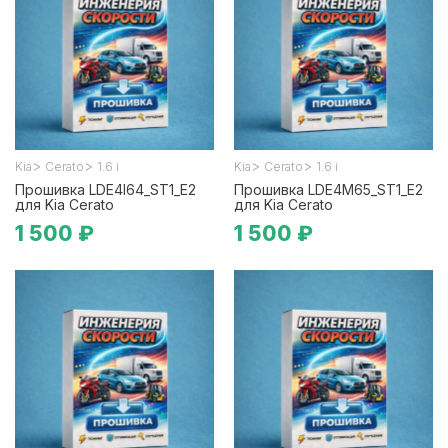
>
>
>
>
Kia
Cerato
1.6 i
Kia
Cerato
1.6 i
Прошивка LDE4I64_ST1_E2
Прошивка LDE4M65_ST1_E2
для Kia Cerato
для Kia Cerato
1 500 ₽
1 500 ₽