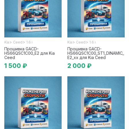
>
>
>
>
Kia
Ceed
1.6 i
Kia
Ceed
1.6 i
Прошивка GACD-
Прошивка GACD-
HS66QSC1C00_E2 для Kia
HS66QSC1C00_ST1_DINAMIC_
Ceed
E2_xx для Kia Ceed
1 500 ₽
2 000 ₽