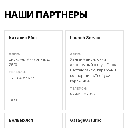
НАШИ ПАРТНЕРЫ
Каталик Ейск
Launch Service
АДРЕС:
АДРЕС:
Ейск, ул. Мичурина, д.
Ханты-Мансийский
25/9
автономный округ, Город
Нефтеюганск, гаражный
ТЕЛЕФОН:
кооператив «Глобус»
+79184155626
гараж 454
ТЕЛЕФОН:
89995502857
MAX
БелВыхлоп
Garage83turbo