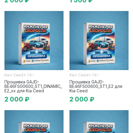
2 000 ₽
1 500 ₽
>
>
>
>
Kia
Ceed
1.6 i
Kia
Ceed
1.6 i
Прошивка GAJD-
Прошивка GAJD-
BE46FS00600_ST1_DINAMIC_
BE46FS00600_ST1_E2 для
E2_xx для Kia Ceed
Kia Ceed
2 000 ₽
2 000 ₽