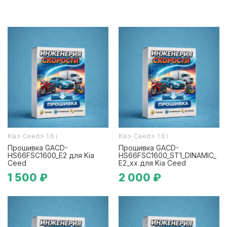
>
>
>
>
Kia
Ceed
1.6 i
Kia
Ceed
1.6 i
Прошивка GACD-
Прошивка GACD-
HS66FSC1600_E2 для Kia
HS66FSC1600_ST1_DINAMIC_
Ceed
E2_xx для Kia Ceed
1 500 ₽
2 000 ₽