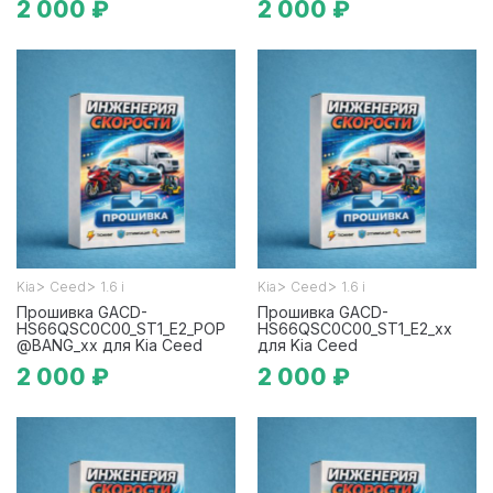
2 000 ₽
2 000 ₽
>
>
>
>
Kia
Ceed
1.6 i
Kia
Ceed
1.6 i
Прошивка GACD-
Прошивка GACD-
HS66QSC0C00_ST1_E2_POP
HS66QSC0C00_ST1_E2_xx
@BANG_xx для Kia Ceed
для Kia Ceed
2 000 ₽
2 000 ₽