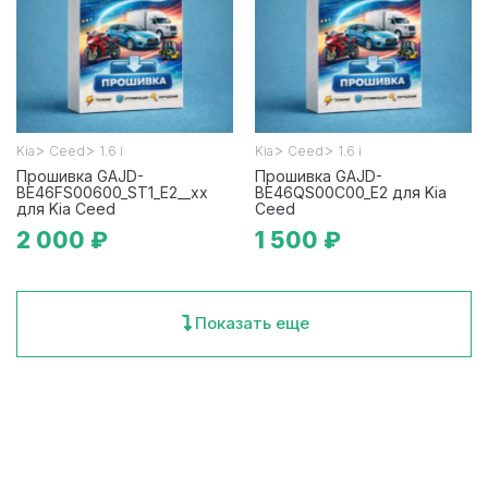
>
>
>
>
Kia
Ceed
1.6 i
Kia
Ceed
1.6 i
Прошивка GAJD-
Прошивка GAJD-
BE46FS00600_ST1_E2__xx
BE46QS00C00_E2 для Kia
для Kia Ceed
Ceed
2 000 ₽
1 500 ₽
Показать еще