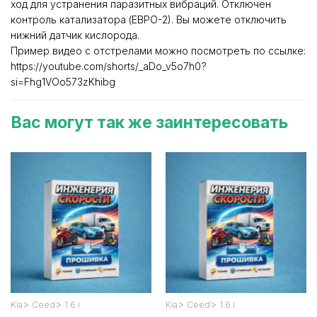
ход для устранения паразитных вибраций. Отключен
контроль катализатора (ЕВРО-2). Вы можете отключить
нижний датчик кислорода.
Пример видео с отстрелами можно посмотреть по ссылке:
https://youtube.com/shorts/_aDo_v5o7h0?
si=Fhg1VOo573zKhibg
Вас могут так же заинтересовать
>
>
>
>
Kia
Ceed
1.6 i
Kia
Ceed
1.6 i