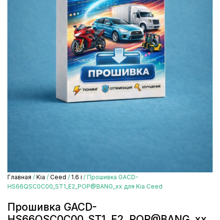
Главная
/
Kia
/
Ceed
/
1.6 i
/ Прошивка GACD-
HS66QSC0C00_ST1_E2_POP@BANG_xx для Kia Ceed
Прошивка GACD-
HS66QSC0C00_ST1_E2_POP@BANG_xx