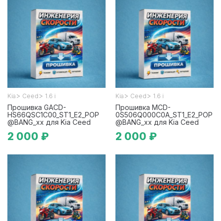
>
>
>
>
Kia
Ceed
1.6 i
Kia
Ceed
1.6 i
Прошивка GACD-
Прошивка MCD-
HS66QSC1C00_ST1_E2_POP
0S506Q000C0A_ST1_E2_POP
@BANG_xx для Kia Ceed
@BANG_xx для Kia Ceed
2 000 ₽
2 000 ₽