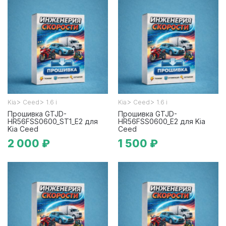
>
>
>
>
Kia
Ceed
1.6 i
Kia
Ceed
1.6 i
Прошивка GTJD-
Прошивка GTJD-
HR56FSS0600_ST1_E2 для
HR56FSS0600_E2 для Kia
Kia Ceed
Ceed
2 000 ₽
1 500 ₽