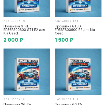
>
>
>
>
Kia
Ceed
1.6 i
Kia
Ceed
1.6 i
Прошивка GTJD-
Прошивка GTJD-
ER56FS00600_ST1_E2 для
ER56FS00600_E2 для Kia
Kia Ceed
Ceed
2 000 ₽
1 500 ₽
>
>
>
>
Kia
Ceed
1.6 i
Kia
Ceed
1.6 i
Прошивка GGJD-
Прошивка GGJD-