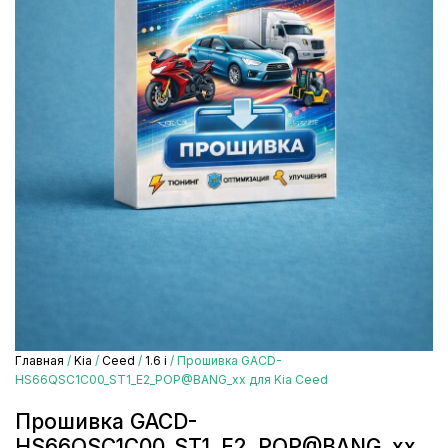
Главная
/
Kia
/
Ceed
/
1.6 i
/ Прошивка GACD-
HS66QSC1C00_ST1_E2_POP@BANG_xx для Kia Ceed
Прошивка GACD-
HS66QSC1C00_ST1_E2_POP@BANG_xx