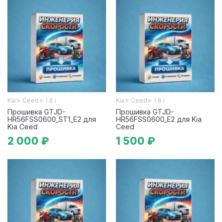
>
>
>
>
Kia
Ceed
1.6 i
Kia
Ceed
1.6 i
Прошивка GTJD-
Прошивка GTJD-
HR56FSS0600_ST1_E2 для
HR56FSS0600_E2 для Kia
Kia Ceed
Ceed
2 000 ₽
1 500 ₽