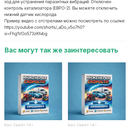
ход для устранения паразитных вибраций. Отключен
контроль катализатора (ЕВРО-2). Вы можете отключить
нижний датчик кислорода.
Пример видео с отстрелами можно посмотреть по ссылке:
https://youtube.com/shorts/_aDo_v5o7h0?
si=Fhg1VOo573zKhibg
Вас могут так же заинтересовать
>
>
>
>
Kia
Ceed
1.6 i
Kia
Ceed
1.6 i