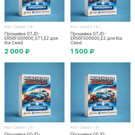
>
>
>
>
Kia
Ceed
1.6 i
Kia
Ceed
1.6 i
Прошивка GTJD-
Прошивка GTJD-
ER56FS00600_ST1_E2 для
ER56FS00600_E2 для Kia
Kia Ceed
Ceed
2 000 ₽
1 500 ₽
>
>
>
>
Kia
Ceed
1.6 i
Kia
Ceed
1.6 i
Прошивка GGJD-
Прошивка GGJD-