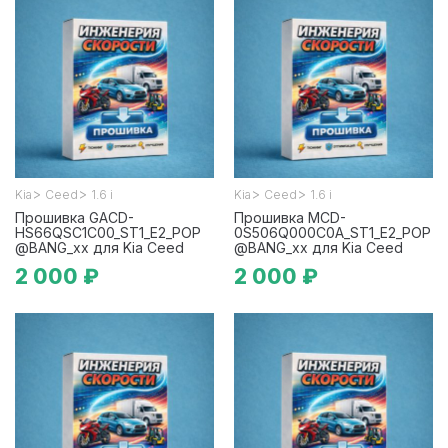
>
>
>
>
Kia
Ceed
1.6 i
Kia
Ceed
1.6 i
Прошивка GACD-
Прошивка MCD-
HS66QSC1C00_ST1_E2_POP
0S506Q000C0A_ST1_E2_POP
@BANG_xx для Kia Ceed
@BANG_xx для Kia Ceed
2 000 ₽
2 000 ₽