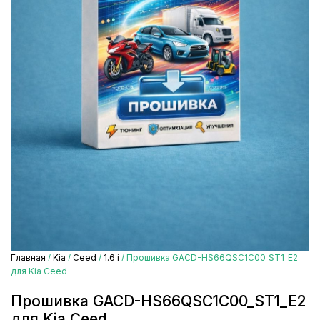
Главная
/
Kia
/
Ceed
/
1.6 i
/ Прошивка GACD-HS66QSC1C00_ST1_E2
для Kia Ceed
Прошивка GACD-HS66QSC1C00_ST1_E2
для Kia Ceed