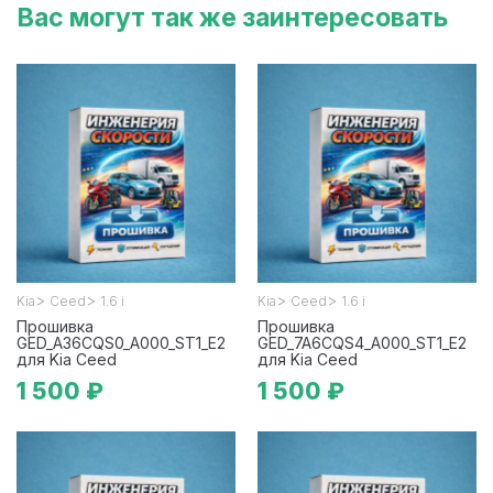
Вас могут так же заинтересовать
>
>
>
>
Kia
Ceed
1.6 i
Kia
Ceed
1.6 i
Прошивка
Прошивка
GED_A36CQS0_A000_ST1_E2
GED_7A6CQS4_A000_ST1_E2
для Kia Ceed
для Kia Ceed
1 500 ₽
1 500 ₽