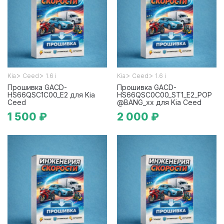
>
>
>
>
Kia
Ceed
1.6 i
Kia
Ceed
1.6 i
Прошивка GACD-
Прошивка GACD-
HS66QSC1C00_E2 для Kia
HS66QSC0C00_ST1_E2_POP
Ceed
@BANG_xx для Kia Ceed
1 500 ₽
2 000 ₽