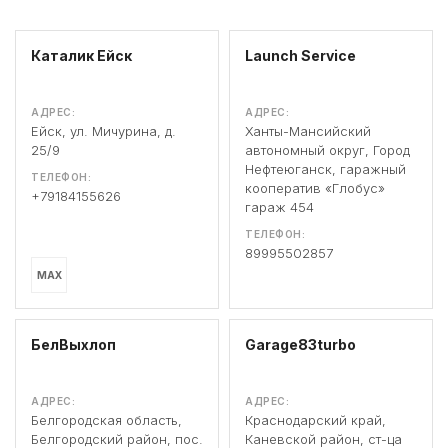
Каталик Ейск
Launch Service
АДРЕС:
АДРЕС:
Ейск, ул. Мичурина, д.
Ханты-Мансийский
25/9
автономный округ, Город
Нефтеюганск, гаражный
ТЕЛЕФОН:
кооператив «Глобус»
+79184155626
гараж 454
ТЕЛЕФОН:
89995502857
MAX
БелВыхлоп
Garage83turbo
АДРЕС:
АДРЕС:
Белгородская область,
Краснодарский край,
Белгородский район, пос.
Каневской район, ст-ца