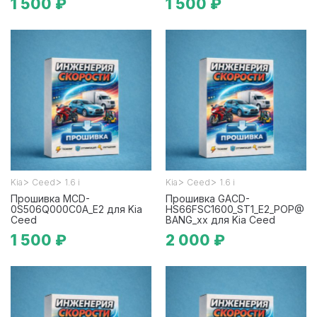
1 500 ₽
1 500 ₽
>
>
>
>
Kia
Ceed
1.6 i
Kia
Ceed
1.6 i
Прошивка MCD-
Прошивка GACD-
0S506Q000C0A_E2 для Kia
HS66FSC1600_ST1_E2_POP@
Ceed
BANG_xx для Kia Ceed
1 500 ₽
2 000 ₽