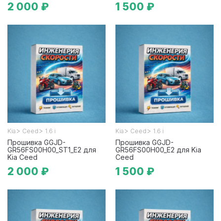
2 000 ₽
1 500 ₽
>
>
>
>
Kia
Ceed
1.6 i
Kia
Ceed
1.6 i
Прошивка GGJD-
Прошивка GGJD-
GR56FS00H00_ST1_E2 для
GR56FS00H00_E2 для Kia
Kia Ceed
Ceed
2 000 ₽
1 500 ₽