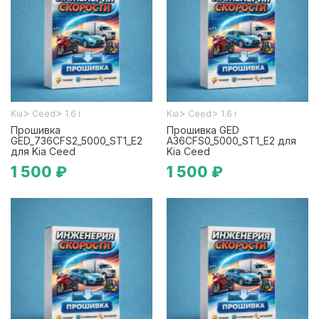
>
>
>
>
Kia
Ceed
1.6 i
Kia
Ceed
1.6 i
Прошивка
Прошивка GED
GED_736CFS2_5000_ST1_E2
A36CFS0_5000_ST1_E2 для
для Kia Ceed
Kia Ceed
1 500 ₽
1 500 ₽