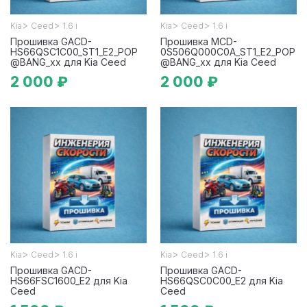
>
>
>
>
Kia
Ceed
1.6 i
Kia
Ceed
1.6 i
Прошивка GACD-
Прошивка MCD-
HS66QSC1C00_ST1_E2_POP
0S506Q000C0A_ST1_E2_POP
@BANG_xx для Kia Ceed
@BANG_xx для Kia Ceed
2 000 ₽
2 000 ₽
>
>
>
>
Kia
Ceed
1.6 i
Kia
Ceed
1.6 i
Прошивка GACD-
Прошивка GACD-
HS66FSC1600_E2 для Kia
HS66QSC0C00_E2 для Kia
Ceed
Ceed