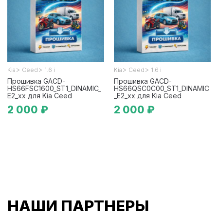
>
>
>
>
Kia
Ceed
1.6 i
Kia
Ceed
1.6 i
Прошивка GACD-
Прошивка GACD-
HS66FSC1600_ST1_DINAMIC_
HS66QSC0C00_ST1_DINAMIC
E2_xx для Kia Ceed
_E2_xx для Kia Ceed
2 000 ₽
2 000 ₽
НАШИ ПАРТНЕРЫ