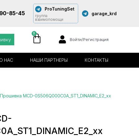
ProTuningSet
290-85-45
garage_krd
группа
взаимопомощи
0
шивку
Войти/Регистрация
О НАС
НАШИ ПАРТНЕРЫ
КОНТАКТЫ
 Прошивка MCD-0S506Q000C0A_ST1_DINAMIC_E2_xx
CD-
0A_ST1_DINAMIC_E2_xx