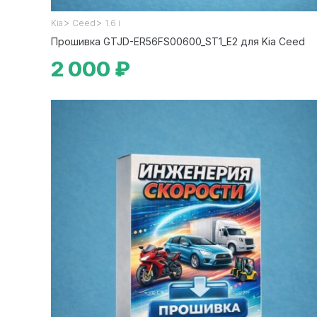
>
>
Kia
Ceed
1.6 i
Прошивка GTJD-ER56FS00600_ST1_E2 для Kia Ceed
2 000 ₽