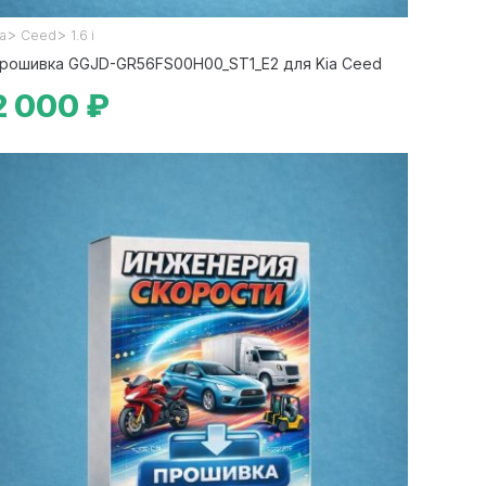
>
>
ia
Ceed
1.6 i
рошивка GGJD-GR56FS00H00_ST1_E2 для Kia Ceed
2 000 ₽