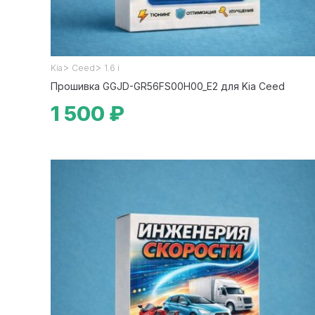
>
>
Kia
Ceed
1.6 i
Прошивка GGJD-GR56FS00H00_E2 для Kia Ceed
1 500 ₽