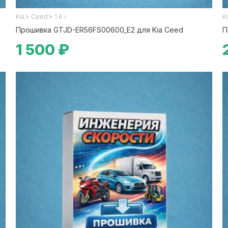
>
>
Kia
Ceed
1.6 i
K
Прошивка GTJD-ER56FS00600_E2 для Kia Ceed
П
1 500 ₽