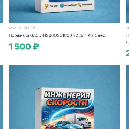
>
>
Kia
Ceed
1.6 i
K
Прошивка GACD-HS66QSC1C00_E2 для Kia Ceed
П
д
1 500 ₽