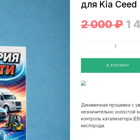
для Kia Ceed
2 000
₽
1 
В КОРЗИНУ
Динамичная прошивка с у
незначительно холостой х
контроль катализатора (Е
кислорода.