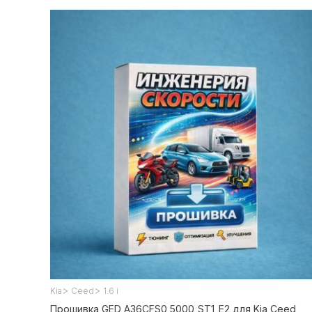
>
>
Kia
Ceed
1.6 i
Прошивка GED A36CFS0_5000_ST1_E2 для Kia Ceed