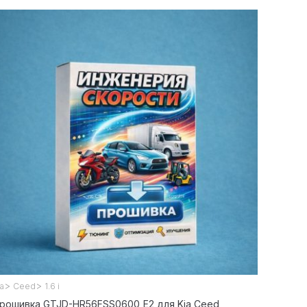
>
>
ia
Ceed
1.6 i
рошивка GTJD-HR56FSS0600_E2 для Kia Ceed