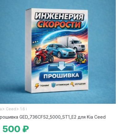
>
>
ia
Ceed
1.6 i
рошивка GED_736CFS2_5000_ST1_E2 для Kia Ceed
1 500 ₽