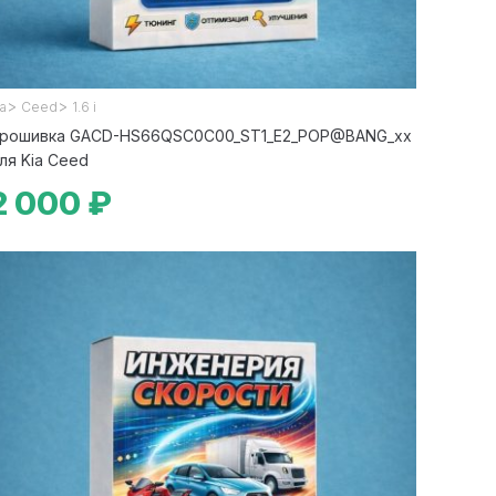
>
>
ia
Ceed
1.6 i
рошивка GACD-HS66QSC0C00_ST1_E2_POP@BANG_xx
ля Kia Ceed
2 000 ₽