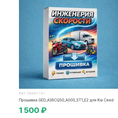
>
>
Kia
Ceed
1.6 i
Прошивка GED_A36CQS0_A000_ST1_E2 для Kia Ceed
1 500 ₽