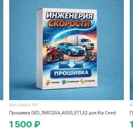
>
>
Kia
Ceed
1.6 i
K
Прошивка GED_7A6CQS4_A000_ST1_E2 для Kia Ceed
П
1 500 ₽