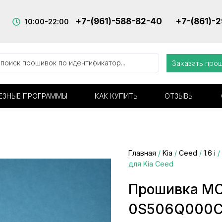
+7-(961)-588-82-40
+7-(861)-
10:00-22:00
Заказать про
ЕЗНЫЕ ПРОГРАММЫ
КАК КУПИТЬ
ОТЗЫВЫ
Главная
/
Kia
/
Ceed
/
1.6 i
/
для Kia Ceed
Прошивка M
0S506Q000C