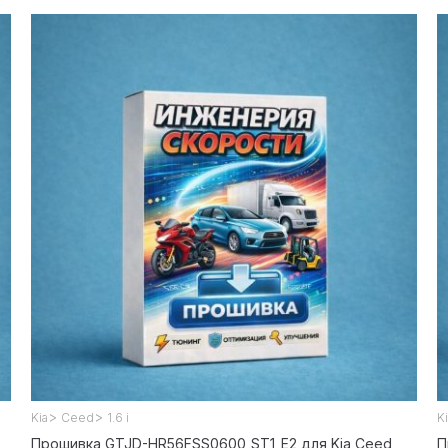
>
>
Kia
Ceed
1.6 i
K
Прошивка GTJD-HR56FSS0600_ST1_E2 для Kia Ceed
П